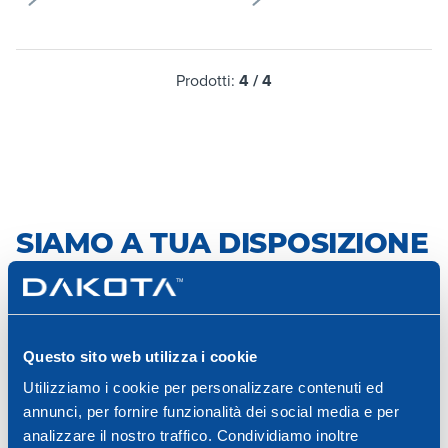
Prodotti:
4
/
4
SIAMO A TUA DISPOSIZIONE
Scegli il canale che preferisci e contattaci per una
consulenza specialistica o per richiedere
informazioni sui nostri prodotti e servizi.
Questo sito web utilizza i cookie
Utilizziamo i cookie per personalizzare contenuti ed
Consulenza professionale
annunci, per fornire funzionalità dei social media e per
Richiedi una consulenza
analizzare il nostro traffico. Condividiamo inoltre