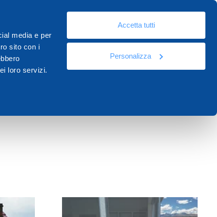
It
eo
Risorse
Documentazione
Contatti
Academy
Accetta tutti
cial media e per
ro sito con i
Personalizza
rebbero
i loro servizi.