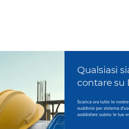
Qualsiasi si
contare su
Scarica ora tutte le nostr
suddivisi per sistema d'u
soddisfare subito le tue 