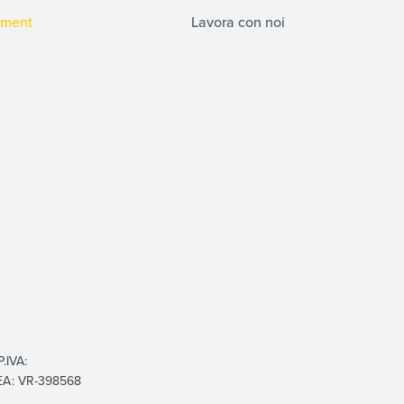
pment
Lavora con noi
.IVA:
REA: VR-398568