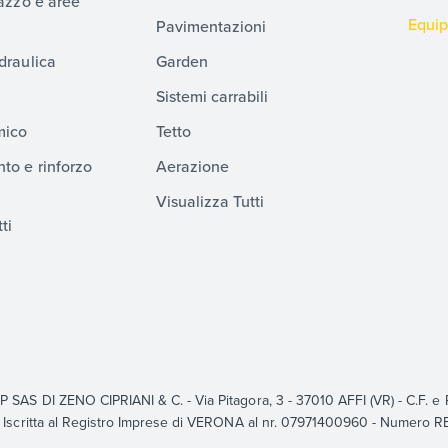
razzo e aree
Equi
Pavimentazioni
draulica
Garden
Sistemi carrabili
mico
Tetto
to e rinforzo
Aerazione
Visualizza Tutti
ti
S DI ZENO CIPRIANI & C. - Via Pitagora, 3 - 37010 AFFI (VR) - C.F. e P
Iscritta al Registro Imprese di VERONA al nr. 07971400960 - Numero 