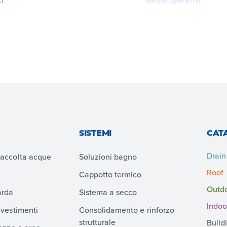
SISTEMI
CAT
Drain
raccolta acque
Soluzioni bagno
Roof
Cappotto termico
Outd
arda
Sistema a secco
Indoo
ivestimenti
Consolidamento e rinforzo
strutturale
Build