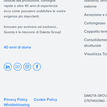
Giardino, ter
dedicati alla produzione, consegne
rapide e oltre 40 anni di esperienza:
esterne
ecco come possiamo soddisfare le vostre
Aerazione e i
esigenze più importanti.
Cartongesso
Innovare per evolvere ed evolversi...
Cappotto ter
Questa è la missione di Dakota Group!
Consolidamen
strutturale
40 anni di storia
Visualizza Tut
DAKOTA GROUP SA
Privacy Policy
Cookie Policy
07971400960 - 
Whistleblowing