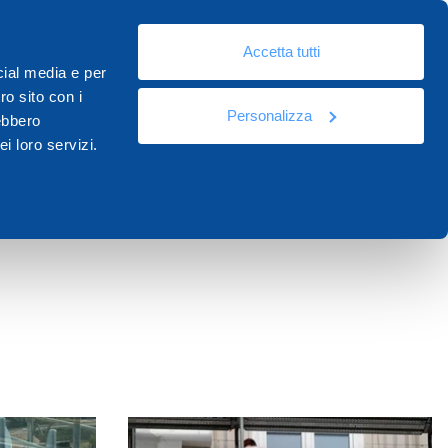
It
eo
Risorse
Documentazione
Contatti
Academy
Accetta tutti
cial media e per
ro sito con i
Personalizza
rebbero
i loro servizi.