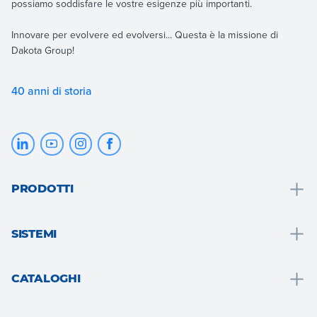
possiamo soddisfare le vostre esigenze più importanti.
Innovare per evolvere ed evolversi... Questa è la missione di
Dakota Group!
40 anni di storia
PRODOTTI
Drenaggio e raccolta acque
SISTEMI
Bagno
Soluzioni bagno
Tetto e mansarda
CATALOGHI
Cappotto termico
Pavimenti e rivestimenti
Drain
Sistema a secco
Giardino, terrazzo e aree esterne