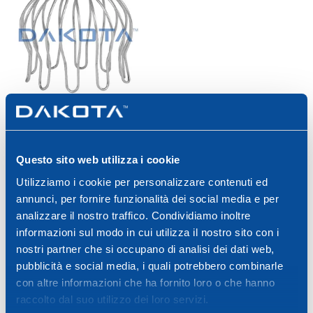
Parafoglie
Questo sito web utilizza i cookie
Utilizziamo i cookie per personalizzare contenuti ed
Prodotti:
7
/
7
annunci, per fornire funzionalità dei social media e per
analizzare il nostro traffico. Condividiamo inoltre
informazioni sul modo in cui utilizza il nostro sito con i
nostri partner che si occupano di analisi dei dati web,
pubblicità e social media, i quali potrebbero combinarle
con altre informazioni che ha fornito loro o che hanno
SIAMO A TUA DISPOSIZIONE
raccolto dal suo utilizzo dei loro servizi.