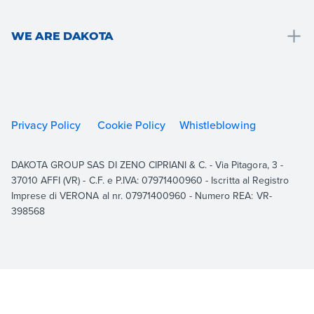
Cappotto termico
Pavimenti e rivestimenti
Drain
Sistema a secco
Giardino, terrazzo e aree esterne
WE ARE DAKOTA
Roof
Consolidamento e rinforzo strutturale
Aerazione e idraulica
Outdoor
We are Dakota
Pavimentazioni
Cartongesso
Indoor
Risorse
Garden
Cappotto termico
Building
Documentazione
Sistemi carrabili
Consolidamento e rinforzo strutturale
Privacy Policy
Cookie Policy
Whistleblowing
Equipment
Contatti
Tetto
Visualizza Tutti
Academy
DAKOTA GROUP SAS DI ZENO CIPRIANI & C. - Via Pitagora, 3 -
Aerazione
Lavora con noi
37010 AFFI (VR) - C.F. e P.IVA: 07971400960 - Iscritta al Registro
Visualizza Tutti
Imprese di VERONA al nr. 07971400960 - Numero REA: VR-
398568