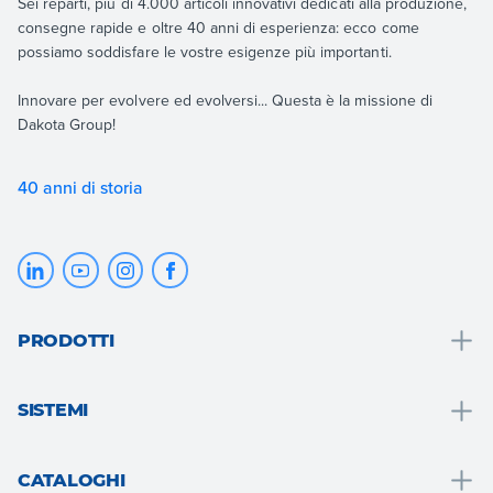
Sei reparti, più di 4.000 articoli innovativi dedicati alla produzione,
consegne rapide e oltre 40 anni di esperienza: ecco come
possiamo soddisfare le vostre esigenze più importanti.
Innovare per evolvere ed evolversi... Questa è la missione di
Dakota Group!
40 anni di storia
PRODOTTI
Drenaggio e raccolta acque
SISTEMI
Bagno
Soluzioni bagno
Tetto e mansarda
CATALOGHI