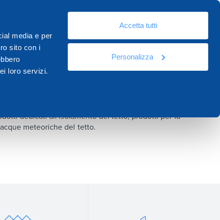
It
eo
Risorse
Documentazione
Contatti
Academy
Accetta tutti
cial media e per
ro sito con i
Personalizza
rebbero
i loro servizi.
il tetto e la mansarda
otti dedicati all'isolamento del tetto, prodotti per la
e acque meteoriche del tetto.