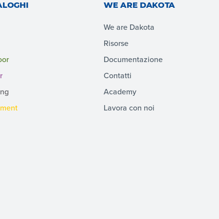
ALOGHI
WE ARE DAKOTA
We are Dakota
Risorse
oor
Documentazione
r
Contatti
ing
Academy
pment
Lavora con noi