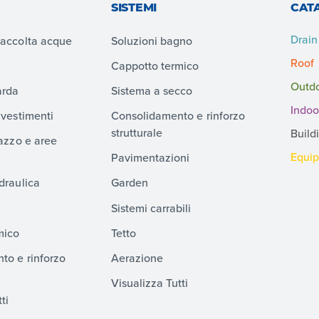
SISTEMI
CAT
Drain
raccolta acque
Soluzioni bagno
Roof
Cappotto termico
Outd
arda
Sistema a secco
Indoo
ivestimenti
Consolidamento e rinforzo
strutturale
Build
razzo e aree
Equi
Pavimentazioni
draulica
Garden
Sistemi carrabili
mico
Tetto
to e rinforzo
Aerazione
Visualizza Tutti
ti