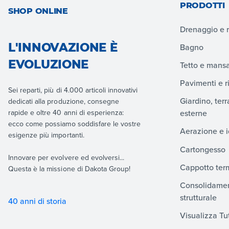
PRODOTTI
SHOP ONLINE
Drenaggio e 
L'INNOVAZIONE È
Bagno
EVOLUZIONE
Tetto e mans
Pavimenti e r
Sei reparti, più di 4.000 articoli innovativi
Giardino, ter
dedicati alla produzione, consegne
rapide e oltre 40 anni di esperienza:
esterne
ecco come possiamo soddisfare le vostre
Aerazione e i
esigenze più importanti.
Cartongesso
Innovare per evolvere ed evolversi...
Cappotto ter
Questa è la missione di Dakota Group!
Consolidamen
strutturale
40 anni di storia
Visualizza Tut