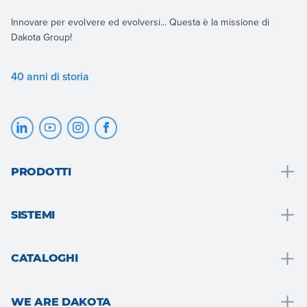
Innovare per evolvere ed evolversi... Questa è la missione di
Dakota Group!
40 anni di storia
PRODOTTI
Drenaggio e raccolta acque
SISTEMI
Bagno
Soluzioni bagno
Tetto e mansarda
CATALOGHI
Cappotto termico
Pavimenti e rivestimenti
Drain
Sistema a secco
Giardino, terrazzo e aree esterne
WE ARE DAKOTA