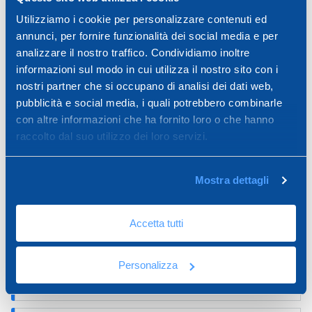
Per ottenere con facilità dei viali
Utilizziamo i cookie per personalizzare contenuti ed
carrabili, piazzali o parcheggi funzionali
annunci, per fornire funzionalità dei social media e per
analizzare il nostro traffico. Condividiamo inoltre
e gradevoli,
Dakota
ha realizzato dei veri
informazioni sul modo in cui utilizza il nostro sito con i
sistemi innovativi.
nostri partner che si occupano di analisi dei dati web,
pubblicità e social media, i quali potrebbero combinarle
Scopri tutti gli approfondimenti che
con altre informazioni che ha fornito loro o che hanno
abbiamo realizzato sul drenaggio
raccolto dal suo utilizzo dei loro servizi.
dell’acqua e i sistemi carrabili.
Mostra dettagli
Perché la capacità di drenaggio delle
canalette è importante
Accetta tutti
Come installare le canalette di drenaggio a
Personalizza
regola d'arte