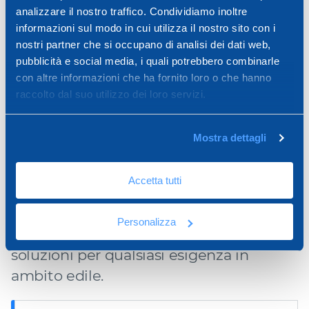
analizzare il nostro traffico. Condividiamo inoltre
informazioni sul modo in cui utilizza il nostro sito con i
Griglia Universale
Griglia Fissa Tonda
nostri partner che si occupano di analisi dei dati web,
pubblicità e social media, i quali potrebbero combinarle
con altre informazioni che ha fornito loro o che hanno
raccolto dal suo utilizzo dei loro servizi.
Mostra dettagli
APPROFONDIMENTI
Accetta tutti
Consulta e scarica tutte le brochure dei
Personalizza
nostri sistemi, un vero concentrato di
soluzioni per qualsiasi esigenza in
ambito edile.