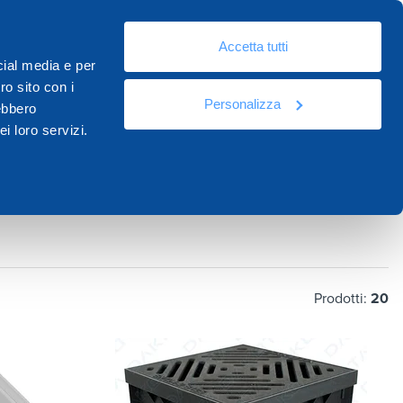
It
eo
Risorse
Documentazione
Contatti
Academy
Accetta tutti
cial media e per
ro sito con i
Personalizza
rebbero
i loro servizi.
Prodotti:
20