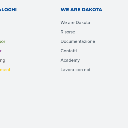
ALOGHI
WE ARE DAKOTA
We are Dakota
Risorse
oor
Documentazione
r
Contatti
ing
Academy
pment
Lavora con noi