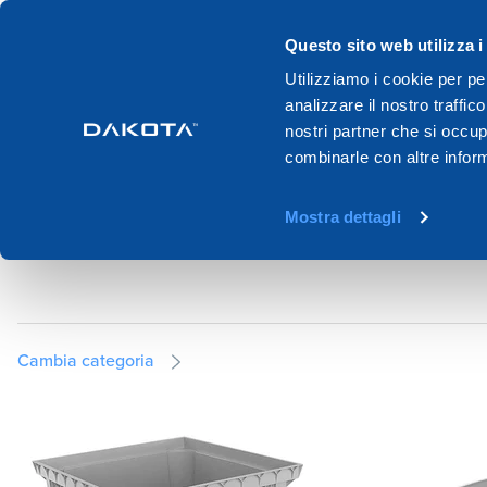
Questo sito web utilizza i
Prodotti
Sistemi
Cataloghi
Utilizziamo i cookie per pe
analizzare il nostro traffic
Home
Prodotti
Drenaggio e raccolta acque
Pozzetti e coper
nostri partner che si occup
combinarle con altre inform
POZZETTI E COPE
Mostra dettagli
Cambia categoria