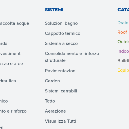
SISTEMI
CAT
Drain
raccolta acque
Soluzioni bagno
Roof
Cappotto termico
Outd
arda
Sistema a secco
Indoo
ivestimenti
Consolidamento e rinforzo
strutturale
Build
razzo e aree
Equi
Pavimentazioni
draulica
Garden
Sistemi carrabili
mico
Tetto
to e rinforzo
Aerazione
Visualizza Tutti
ti