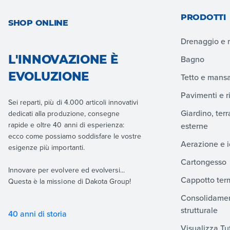
PRODOTTI
SHOP ONLINE
Drenaggio e 
L'INNOVAZIONE È
Bagno
EVOLUZIONE
Tetto e mans
Pavimenti e r
Sei reparti, più di 4.000 articoli innovativi
Giardino, ter
dedicati alla produzione, consegne
rapide e oltre 40 anni di esperienza:
esterne
ecco come possiamo soddisfare le vostre
Aerazione e i
esigenze più importanti.
Cartongesso
Innovare per evolvere ed evolversi...
Cappotto ter
Questa è la missione di Dakota Group!
Consolidamen
strutturale
40 anni di storia
Visualizza Tut