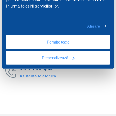
în urma folosirii serviciilor lor.
Solicitați informații
Scrieți-ne
Afişare
Deschideți chat
Permite toate
Suntem operaționali
Personalizează
Sună-mă înapoi.
Asistență telefonică