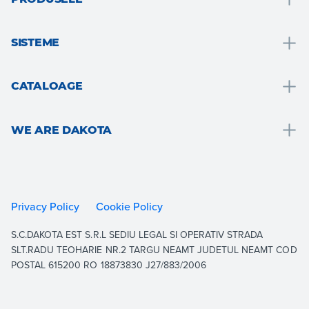
Drenare și recoltarea apei
SISTEME
Solutii pentru bai
Solutii pentru bai
Acoperis si mansarda
CATALOAGE
Izolatie termica
Pardosele si placari
Drain
Placari gips-carton
Gradina, teresa si zone exterioare
WE ARE DAKOTA
Roof
Consolidarea și consolidarea structurală
Ventilație și hidraulică
Outdoor
We are Dakota
Pardoseli
Gips-carton
Indoor
Resurse
Gradina
Izolatie termica
Building
Documentație
Privacy Policy
Cookie Policy
Sisteme drive-on
Consolidare și întărire structurală
Equipment
Contactați
S.C.DAKOTA EST S.R.L SEDIU LEGAL SI OPERATIV STRADA
Acoperis
Arată tot
Lucrați cu noi
SLT.RADU TEOHARIE NR.2 TARGU NEAMT JUDETUL NEAMT COD
Aerare
POSTAL 615200 RO 18873830 J27/883/2006
Arată tot