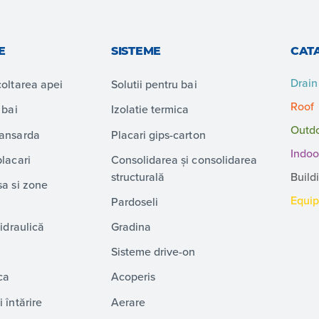
E
SISTEME
CAT
Drain
coltarea apei
Solutii pentru bai
Roof
 bai
Izolatie termica
Outd
mansarda
Placari gips-carton
Indoo
placari
Consolidarea și consolidarea
structurală
Build
sa si zone
Equi
Pardoseli
hidraulică
Gradina
Sisteme drive-on
ca
Acoperis
 întărire
Aerare