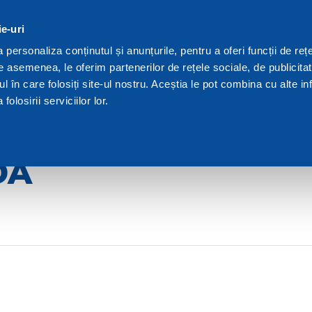
ie-uri
We are Dakota
Res
personaliza conținutul și anunțurile, pentru a oferi funcții de rețe
De asemenea, le oferim partenerilor de rețele sociale, de publicita
astra pentru mansarda
ul în care folosiți site-ul nostru. Aceștia le pot combina cu alte inf
olosirii serviciilor lor.
FEREASTRĂ
DA