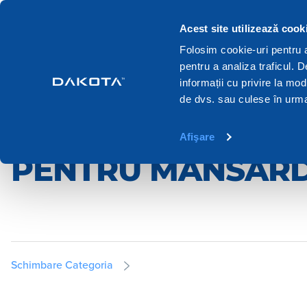
Produsele
Sisteme
Cataloage
Acest site utilizează cook
Folosim cookie-uri pentru a 
pentru a analiza traficul. 
Home
Produsele
Acoperis si mansarda
Luminatoare si fere
informații cu privire la mod
de dvs. sau culese în urma f
LUMINATOARE SI 
Afişare
PENTRU MANSAR
Schimbare Categoria