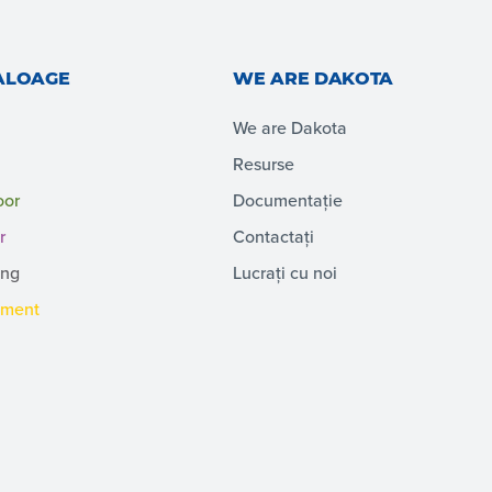
ALOAGE
WE ARE DAKOTA
We are Dakota
Resurse
oor
Documentație
r
Contactați
ing
Lucrați cu noi
pment