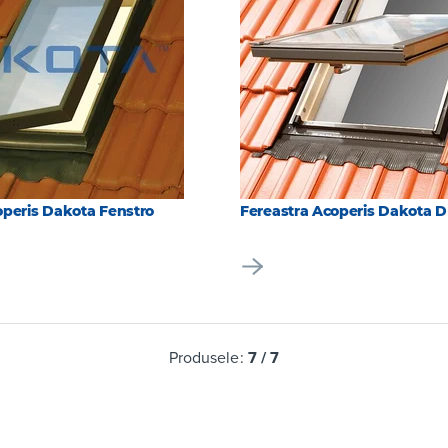
operis Dakota Fenstro
Fereastra Acoperis Dakota 
Produsele:
7
/
7