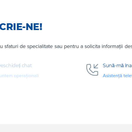
CRIE-NE!
ru sfaturi de specialitate sau pentru a solicita informații de
eschideți chat
Sună-mă îna
untem operaționali
Asistență tele