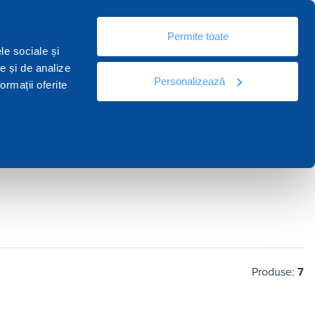
Ro
Permite toate
urse
Documentație
Contactați
le sociale și
te și de analize
Personalizează
ormații oferite
Produse:
7