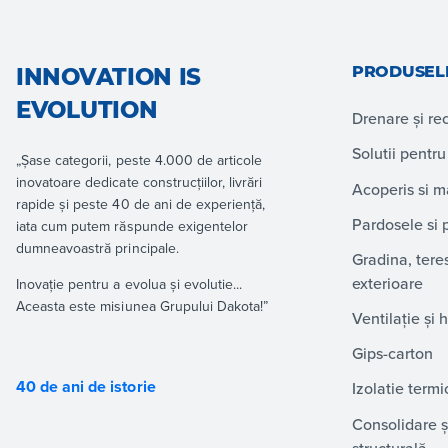
PRODUSEL
INNOVATION IS
EVOLUTION
Drenare și re
Solutii pentru
„Șase categorii, peste 4.000 de articole
inovatoare dedicate construcțiilor, livrări
Acoperis si 
rapide și peste 40 de ani de experiență,
Pardosele si 
iata cum putem răspunde exigentelor
dumneavoastră principale.
Gradina, tere
exterioare
Inovație pentru a evolua și evolutie...
Aceasta este misiunea Grupului Dakota!”
Ventilație și 
Gips-carton
40 de ani de istorie
Izolatie termi
Consolidare și
structurală