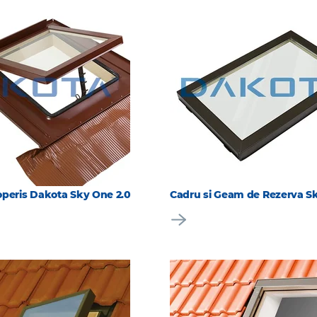
operis Dakota Sky One 2.0
Cadru si Geam de Rezerva Sk