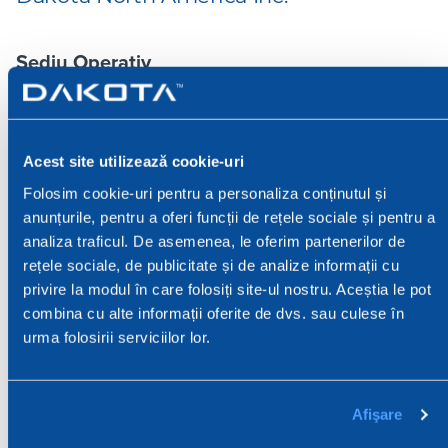
Sediu Operativ
70 Concourse Way,
Greer, SC 29650, USA
Dakota Group Limited
Acest site utilizează cookie-uri
Folosim cookie-uri pentru a personaliza conținutul și
anunțurile, pentru a oferi funcții de rețele sociale și pentru a
Sediu Legal si Operativ
analiza traficul. De asemenea, le oferim partenerilor de
rețele sociale, de publicitate și de analize informații cu
Unit B Wainstalls Business Park,
privire la modul în care folosiți site-ul nostru. Aceștia le pot
Wainstalls, Halifax
West Yorkshire HX2 7UR
combina cu alte informații oferite de dvs. sau culese în
United Kingdom
urma folosirii serviciilor lor.
Afişare
Dakota CZ