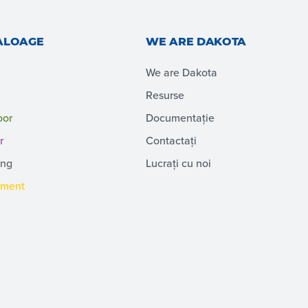
ALOAGE
WE ARE DAKOTA
We are Dakota
Resurse
oor
Documentație
r
Contactați
ing
Lucrați cu noi
pment