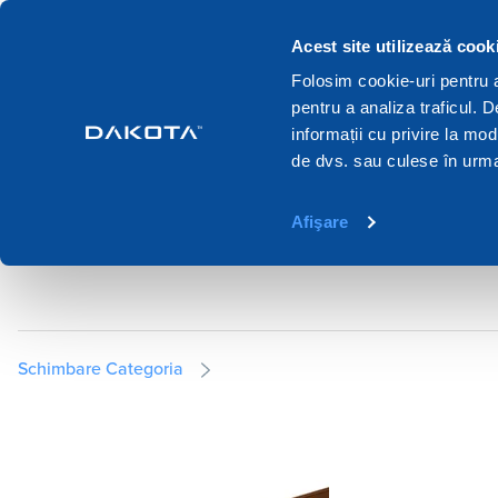
Produsele
Sisteme
Cataloage
Acest site utilizează cook
Folosim cookie-uri pentru a 
pentru a analiza traficul. 
Home
Produsele
Drenare si recoltarea apei
Jgheaburi pvc
informații cu privire la mod
de dvs. sau culese în urma f
JGHEABURI PVC
Afişare
Schimbare Categoria