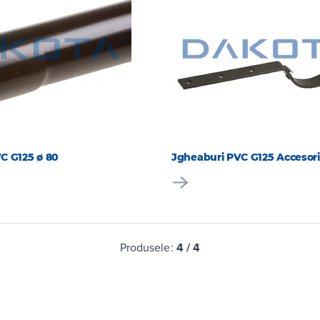
C G125 ø 80
Jgheaburi PVC G125 Accesori
Produsele:
4
/
4