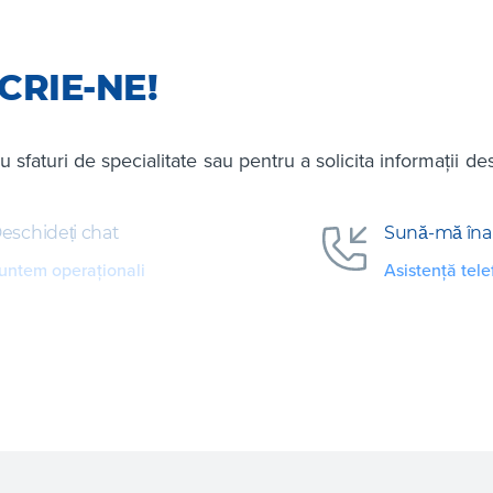
CRIE-NE!
ru sfaturi de specialitate sau pentru a solicita informații de
eschideți chat
Sună-mă îna
untem operaționali
Asistență tele