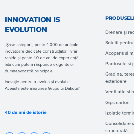
PRODUSEL
INNOVATION IS
EVOLUTION
Drenare și re
Solutii pentru
„Șase categorii, peste 4.000 de articole
inovatoare dedicate construcțiilor, livrări
Acoperis si 
rapide și peste 40 de ani de experiență,
Pardosele si 
iata cum putem răspunde exigentelor
dumneavoastră principale.
Gradina, tere
exterioare
Inovație pentru a evolua și evolutie...
Aceasta este misiunea Grupului Dakota!”
Ventilație și 
Gips-carton
40 de ani de istorie
Izolatie termi
Consolidare și
structurală