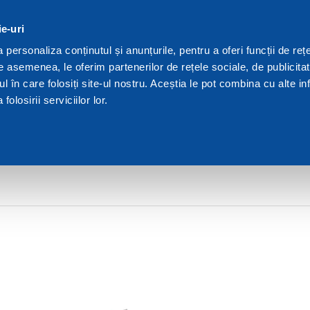
ie-uri
We are Dakota
Res
personaliza conținutul și anunțurile, pentru a oferi funcții de rețe
De asemenea, le oferim partenerilor de rețele sociale, de publicita
ul în care folosiți site-ul nostru. Aceștia le pot combina cu alte inf
olosirii serviciilor lor.