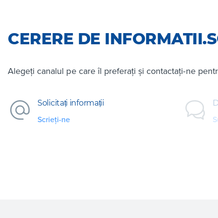
CERERE DE INFORMATII.S
Alegeți canalul pe care îl preferați și contactați-ne pent
Solicitați informații
D
Scrieți-ne
S