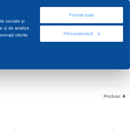
Ro
Permite toate
urse
Documentație
Contactați
le sociale și
te și de analize
Personalizează
ormații oferite
Produse:
4