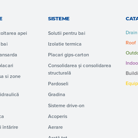
E
SISTEME
CAT
Drain
coltarea apei
Solutii pentru bai
Roof
 bai
Izolatie termica
Outd
mansarda
Placari gips-carton
Indoo
placari
Consolidarea și consolidarea
structurală
Build
sa si zone
Equi
Pardoseli
hidraulică
Gradina
Sisteme drive-on
ca
Acoperis
 întărire
Aerare
Arată tot