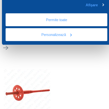
Afişare
SPUME ȘI ELEMENTE
CHIT ȘI GIPS
Permite toate
DE ETANȘARE
Chit și gips
Spume și elemente de
Personalizează
etanșare