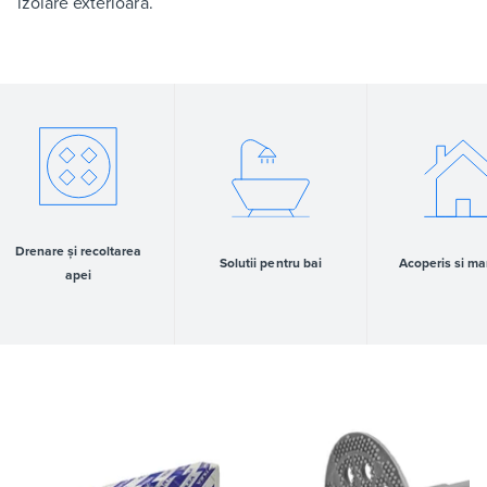
izolare exterioară.
Drenare și recoltarea
Solutii pentru bai
Acoperis si m
apei