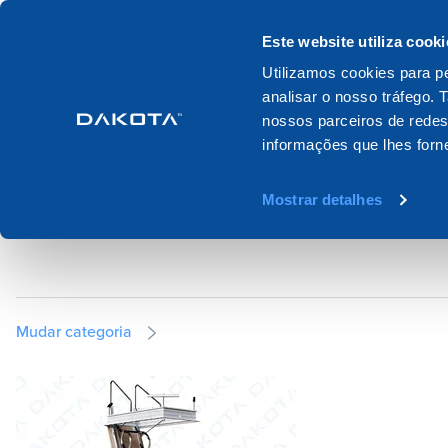
Produtos
Sistemas
Catálogos
Este website utiliza cooki
Utilizamos cookies para pe
analisar o nosso tráfego.
Home
Produtos
Telhados
Estados aticnicos
nossos parceiros de redes
informações que lhes forne
ESTADOS ATÍCNIC
Mostrar detalhes
Mudar categoria