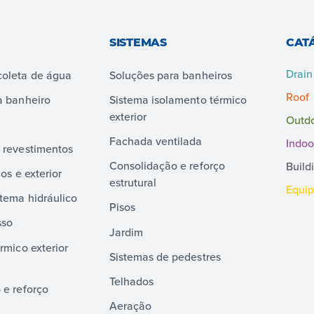
SISTEMAS
CAT
Drain
oleta de água
Soluções para banheiros
Roof
a banheiro
Sistema isolamento térmico
exterior
Outd
Fachada ventilada
Indoo
 revestimentos
Consolidação e reforço
Build
os e exterior
estrutural
Equi
tema hidráulico
Pisos
sso
Jardim
rmico exterior
Sistemas de pedestres
Telhados
 e reforço
Aeração