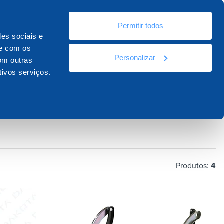
Pt
Permitir todos
ursos
Documentação
Contatos
des sociais e
te com os
Personalizar
om outras
tivos serviços.
Produtos:
4