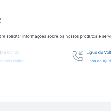
R
a solicitar informações sobre os nossos produtos e serv
bra o chat
Ligue de Vol
stamos Online
Linha de Aju