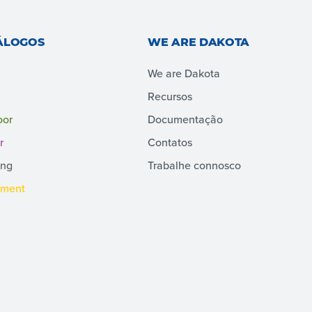
ÁLOGOS
WE ARE DAKOTA
We are Dakota
Recursos
oor
Documentação
r
Contatos
ing
Trabalhe connosco
pment