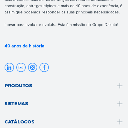
construção, entregas rápidas e mais de 40 anos de experiência, é
assim que podemos responder às suas principais necessidades.
Inovar para evoluir e evoluir... Esta é a missão do Grupo Dakota!
40 anos de história
PRODUTOS
Drenagem e coleta de água
SISTEMAS
Soluções para banheiro
Soluções para banheiros
Telhados
CATÁLOGOS
Sistema isolamento térmico exterior
Pavimentos e revestimentos