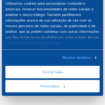
Utilizamos cookies para personalizar conteúdo e
Banda Armada Para
Placas de gesso cartonado
anúncios, fornecer funcionalidades de redes sociais e
Gesso 30 m
Strait-Flex Tuff-Tape
analisar o nosso tráfego. Também partilhamos
informações acerca da sua utilização do site com os
nossos parceiros de redes sociais, de publicidade e de
análise, que as podem combinar com outras informações
que lhes forneceu ou recolhidas por estes a partir da sua
utilização dos respetivos serviços.
Mostrar detalhes
Permitir todos
Banda reforçada para
Placa de gesso cartonado
placas de gesso cartonado
reforçado Strait-Flex Mid-
Personalizar
Strait-Flex Original 60 mm
Flex 76 mm