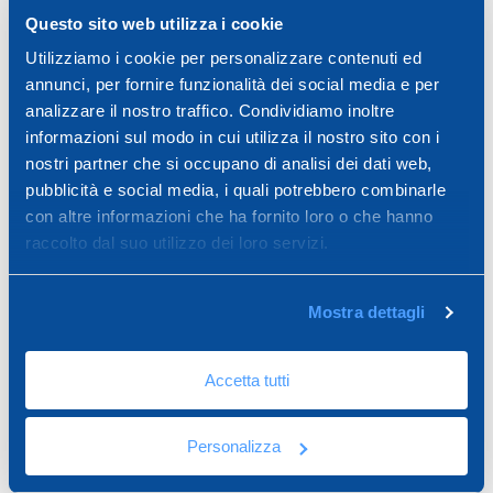
Ερμητική πόρτα
Securtecna F120/EI120
Questo sito web utilizza i cookie
επιθεώρησης AluSpeed
F90/EI90
Utilizziamo i cookie per personalizzare contenuti ed
annunci, per fornire funzionalità dei social media e per
analizzare il nostro traffico. Condividiamo inoltre
informazioni sul modo in cui utilizza il nostro sito con i
nostri partner che si occupano di analisi dei dati web,
pubblicità e social media, i quali potrebbero combinarle
con altre informazioni che ha fornito loro o che hanno
raccolto dal suo utilizzo dei loro servizi.
Mostra dettagli
Θύρα επιθεώρησης
Θύρα επιθεώρησης
Accetta tutti
γυψοσανίδας Fixpro White
γυψοσανίδας Fixpro Silver
Personalizza