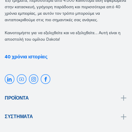
Έξι τμήματα, περισσότερα από 4.000 καινοτόμα είδη αφιερωμένα
στην κατασκευή, γρήγορη παράδοση και περισσότερα από 40
χρόνια εμπειρίας, με αυτόν τον τρόπο μπορούμε να
ανταποκριθούμε στις πιο σημαντικές σας ανάγκες.
Καινοτομήστε για να εξελιχθείτε και να εξελιχθείτε... Αυτή είναι η
αποστολή του ομίλου Dakota!
40 χρόνια ιστορίας
ΠΡΟΪΌΝΤΑ
Αποχέτευση και συλλογή νερού
ΣΥΣΤΉΜΑΤΑ
Μπάνιο
Λύσεις μπάνιου
Στέγη και μανσάρ