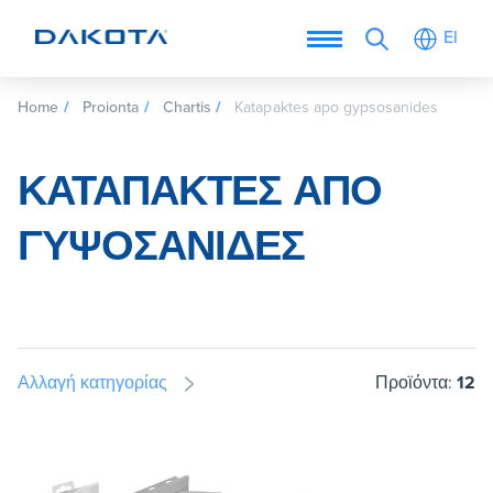
El
Home
Proionta
Chartis
Katapaktes apo gypsosanides
ΚΑΤΑΠΑΚΤΈΣ ΑΠΌ
ΓΥΨΟΣΑΝΊΔΕΣ
Αλλαγή κατηγορίας
Προϊόντα:
12