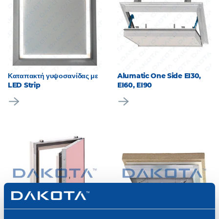
Καταπακτή γυψοσανίδας με
Alumatic One Side EI30,
LED Strip
EI60, EI90