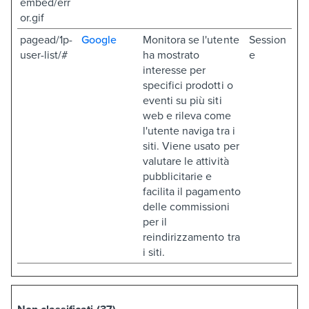
embed/err
or.gif
pagead/1p-
Google
Monitora se l'utente
Session
user-list/#
ha mostrato
e
interesse per
specifici prodotti o
eventi su più siti
web e rileva come
l'utente naviga tra i
siti. Viene usato per
valutare le attività
pubblicitarie e
facilita il pagamento
delle commissioni
per il
reindirizzamento tra
i siti.