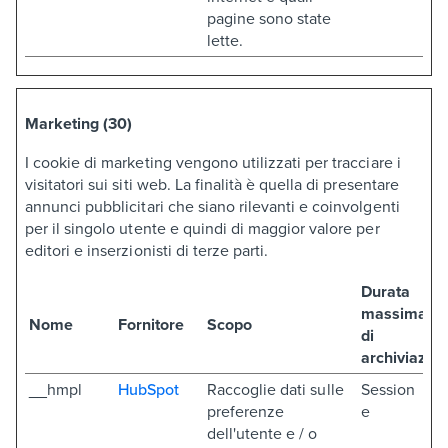
pagine sono state
lette.
Marketing (30)
I cookie di marketing vengono utilizzati per tracciare i
visitatori sui siti web. La finalità è quella di presentare
annunci pubblicitari che siano rilevanti e coinvolgenti
per il singolo utente e quindi di maggior valore per
editori e inserzionisti di terze parti.
Durata
massima
Nome
Fornitore
Scopo
di
archiviazio
__hmpl
HubSpot
Raccoglie dati sulle
Session
preferenze
e
dell'utente e / o