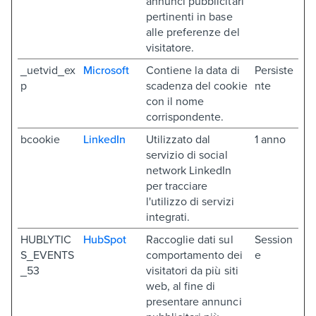
annunci pubblicitari
pertinenti in base
alle preferenze del
visitatore.
_uetvid_ex
Microsoft
Contiene la data di
Persiste
p
scadenza del cookie
nte
con il nome
corrispondente.
bcookie
LinkedIn
Utilizzato dal
1 anno
servizio di social
network LinkedIn
per tracciare
l'utilizzo di servizi
integrati.
HUBLYTIC
HubSpot
Raccoglie dati sul
Session
S_EVENTS
comportamento dei
e
_53
visitatori da più siti
web, al fine di
presentare annunci