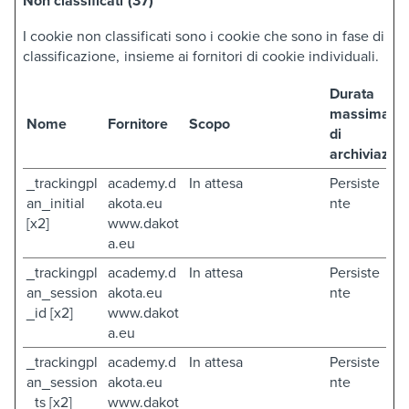
Non classificati (37)
I cookie non classificati sono i cookie che sono in fase di
classificazione, insieme ai fornitori di cookie individuali.
Durata
massima
Nome
Fornitore
Scopo
di
archiviazio
_trackingpl
academy.d
In attesa
Persiste
an_initial
akota.eu
nte
[x2]
www.dakot
a.eu
_trackingpl
academy.d
In attesa
Persiste
an_session
akota.eu
nte
_id [x2]
www.dakot
a.eu
_trackingpl
academy.d
In attesa
Persiste
an_session
akota.eu
nte
_ts [x2]
www.dakot