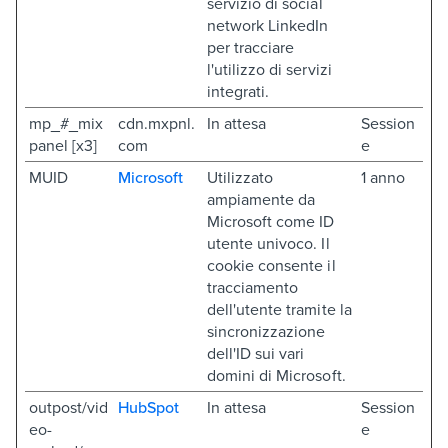
servizio di social
network LinkedIn
per tracciare
l'utilizzo di servizi
integrati.
mp_#_mix
cdn.mxpnl.
In attesa
Session
panel [x3]
com
e
MUID
Microsoft
Utilizzato
1 anno
ampiamente da
Microsoft come ID
utente univoco. Il
cookie consente il
tracciamento
dell'utente tramite la
sincronizzazione
dell'ID sui vari
domini di Microsoft.
outpost/vid
HubSpot
In attesa
Session
eo-
e