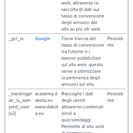
web, attraverso la
raccolta di dati sul
tasso di conversione
degli annunci del
sito su più siti web.
_gcl_ls
Google
Tiene traccia del
Persiste
tasso di conversione
nte
tra l'utente e i
banner pubblicitari
sul sito web: questo
serve a ottimizzare
la pertinenza degli
annunci sul sito.
_trackingpl
academy.d
Raccoglie i dati
Persiste
an_is_sam
akota.eu
degli utenti
nte
pled_user
www.dakot
attraverso contenuti
[x2]
a.eu
simili a
quiz/sondaggi.
Permette al sito web
di promuovere