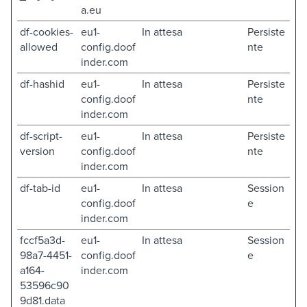
a.eu
df-cookies-
eu1-
In attesa
Persiste
allowed
config.doof
nte
inder.com
df-hashid
eu1-
In attesa
Persiste
config.doof
nte
inder.com
df-script-
eu1-
In attesa
Persiste
version
config.doof
nte
inder.com
df-tab-id
eu1-
In attesa
Session
config.doof
e
inder.com
fccf5a3d-
eu1-
In attesa
Session
98a7-4451-
config.doof
e
a164-
inder.com
53596c90
9d81.data