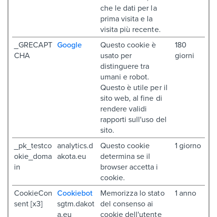
che le dati per la
prima visita e la
visita più recente.
_GRECAPT
Google
Questo cookie è
180
CHA
usato per
giorni
distinguere tra
umani e robot.
Questo è utile per il
sito web, al fine di
rendere validi
rapporti sull'uso del
sito.
_pk_testco
analytics.d
Questo cookie
1 giorno
okie_doma
akota.eu
determina se il
in
browser accetta i
cookie.
CookieCon
Cookiebot
Memorizza lo stato
1 anno
sent [x3]
sgtm.dakot
del consenso ai
a.eu
cookie dell'utente