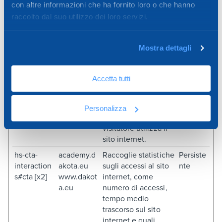
comportamento dei
con altre informazioni che ha fornito loro o che hanno
utenti sul sito web.
raccolto dal suo utilizzo dei loro servizi.
Questi vengono
utilizzati per l'analisi
interna
Mostra dettagli
dall'operatore del
sito.
Accetta tutti
FPLC
dakota.eu
Registra un ID
1 giorno
univoco utilizzato
per generare dati
Personalizza
statistici su come il
visitatore utilizza il
sito internet.
hs-cta-
academy.d
Raccoglie statistiche
Persiste
interaction
akota.eu
sugli accessi al sito
nte
s#cta [x2]
www.dakot
internet, come
a.eu
numero di accessi,
tempo medio
trascorso sul sito
internet e quali