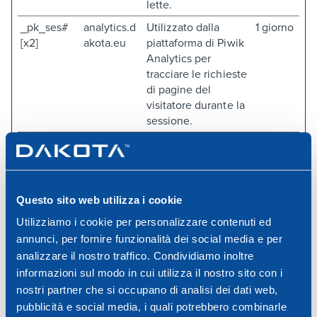
lette.
_pk_ses#
analytics.d
Utilizzato dalla
1 giorno
[x2]
akota.eu
piattaforma di Piwik
Analytics per
tracciare le richieste
di pagine del
visitatore durante la
sessione.
FPAU
dakota.eu
Assegna al visitatore
3 mesi
ID non personale:
questo consente al
sito web di
Questo sito web utilizza i cookie
determinare il
numero di visite
Utilizziamo i cookie per personalizzare contenuti ed
utente specifico per
annunci, per fornire funzionalità dei social media e per
motivi di analisi e
analizzare il nostro traffico. Condividiamo inoltre
statistica.
informazioni sul modo in cui utilizza il nostro sito con i
FPID
dakota.eu
Registra dati
400
nostri partner che si occupano di analisi dei dati web,
statistici sul
giorni
pubblicità e social media, i quali potrebbero combinarle