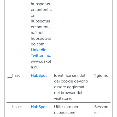
hubspotus
ercontent.c
om
hubspotus
ercontent-
na1.net
hubspotvid
eo.com
LinkedIn
Twitter Inc.
www.dakot
a.eu
__hssc
HubSpot
Identifica se i dati
1 giorno
dei cookie devono
essere aggiornati
nel browser del
visitatore.
__hssrc
HubSpot
Utilizzato per
Session
riconoscere il
e