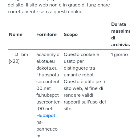
del sito. Il sito web non è in grado di funzionare
correttamente senza questi cookie.
Durata
massima
Nome
Fornitore
Scopo
di
archiviazio
__cf_bm
academy.d
Questo cookie è
1 giorno
[x22]
akota.eu
usato per
dakota.eu
distinguere tra
f.hubspotu
umani e robot.
sercontent
Questo è utile per il
00.net
sito web, al fine di
fs.hubspot
rendere validi
userconten
rapporti sull'uso del
t00.net
sito.
HubSpot
hs-
banner.co
m