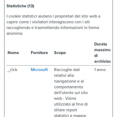
Statistiche (13)
I cookie statistici aiutano i proprietari del sito web a
capire come i visitatori interagiscono con i siti
raccogliendo e trasmettendo informazioni in forma
anonima.
Durata
massima
Nome
Fornitore
Scopo
di
archiviazio
_clck
Microsoft
Raccoglie dati
1 anno
relativi alla
navigazione e al
comportamento
dell'utente sul sito
web - Viene
utilizzato al fine di
stilare report
statistici e mappe