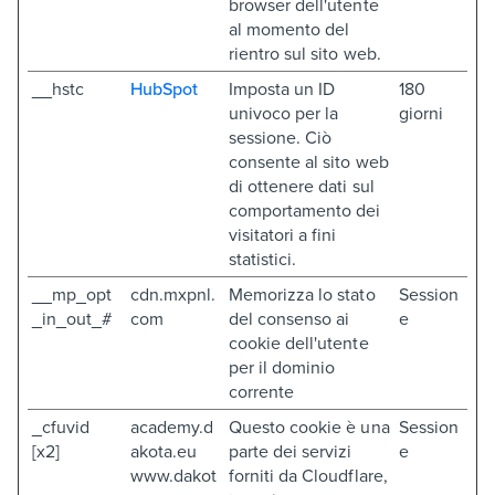
browser dell'utente
al momento del
rientro sul sito web.
__hstc
HubSpot
Imposta un ID
180
univoco per la
giorni
sessione. Ciò
consente al sito web
di ottenere dati sul
comportamento dei
visitatori a fini
statistici.
__mp_opt
cdn.mxpnl.
Memorizza lo stato
Session
_in_out_#
com
del consenso ai
e
cookie dell'utente
per il dominio
corrente
_cfuvid
academy.d
Questo cookie è una
Session
[x2]
akota.eu
parte dei servizi
e
www.dakot
forniti da Cloudflare,