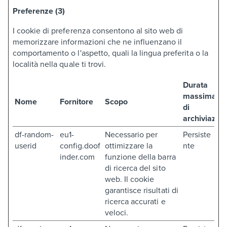
Preferenze (3)
I cookie di preferenza consentono al sito web di
memorizzare informazioni che ne influenzano il
comportamento o l'aspetto, quali la lingua preferita o la
località nella quale ti trovi.
Durata
massima
Nome
Fornitore
Scopo
di
archiviazio
df-random-
eu1-
Necessario per
Persiste
userid
config.doof
ottimizzare la
nte
inder.com
funzione della barra
di ricerca del sito
web. Il cookie
garantisce risultati di
ricerca accurati e
veloci.