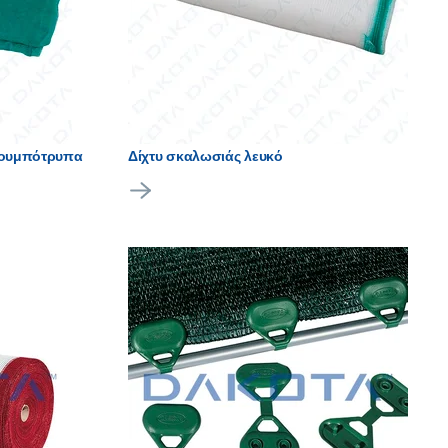
κουμπότρυπα
Δίχτυ σκαλωσιάς λευκό