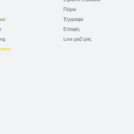
Πόροι
oor
Έγγραφα
r
Επαφές
ing
Lora μαζί μας
pment