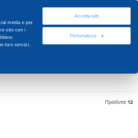
El
Accetta tutti
Πόροι
Τεκμηρίωση
Επικοινωνία
cial media e per
ro sito con i
Personalizza
rebbero
i loro servizi.
Προϊόντα:
12