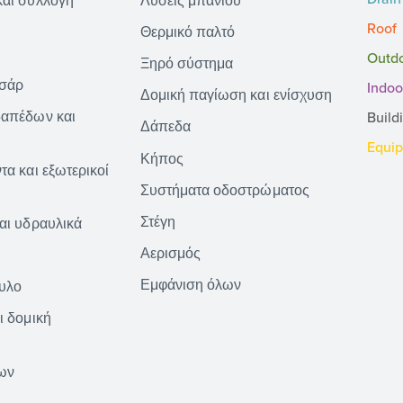
και συλλογή
Λύσεις μπάνιου
Roof
Θερμικό παλτό
Outd
Ξηρό σύστημα
νσάρ
Indoo
Δομική παγίωση και ενίσχυση
δαπέδων και
Build
Δάπεδα
Equi
Κήπος
τα και εξωτερικοί
Συστήματα οδοστρώματος
Στέγη
αι υδραυλικά
Αερισμός
Εμφάνιση όλων
τυλο
ι δομική
ων