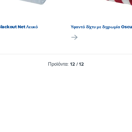
Blackout Net Λευκό
Υφαντό δίχτυ με διχρωμία Osc
Προϊόντα:
12
/
12