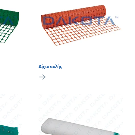
Δίχτυ αυλής