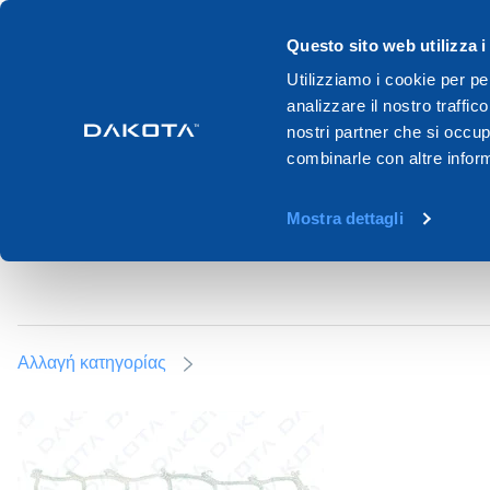
Προϊόντα
Συστήματα
Κατάλο
Questo sito web utilizza i
Utilizziamo i cookie per pe
analizzare il nostro traffic
Home
Proionta
Yard
Yard net
nostri partner che si occup
combinarle con altre inform
YARD NET
Mostra dettagli
Αλλαγή κατηγορίας