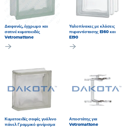
Διαφανές, έγχρωμο και
Υαλοπίνακες με κλάσεις
σατινέ κυματοειδές
πυραντίστασης EI60 και
Vetromattone
EI90
Κυματοειδές σαφές γυάλινο
Αποστάτης για
πάνελ Γραμμικό φινίρισμα
Vetromattone