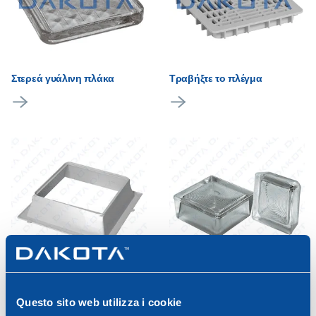
Στερεά γυάλινη πλάκα
Τραβήξτε το πλέγμα
Πλακάκι αποκομμένης
Γυάλινο κύπελλο
πυραμίδας
Questo sito web utilizza i cookie