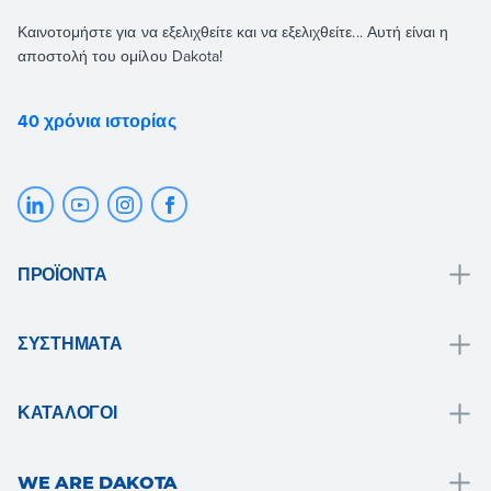
Καινοτομήστε για να εξελιχθείτε και να εξελιχθείτε... Αυτή είναι η
αποστολή του ομίλου Dakota!
40 χρόνια ιστορίας
ΠΡΟΪΌΝΤΑ
Αποχέτευση και συλλογή νερού
ΣΥΣΤΉΜΑΤΑ
Μπάνιο
Λύσεις μπάνιου
Στέγη και μανσάρ
ΚΑΤΆΛΟΓΟΙ
Θερμικό παλτό
Επενδύσεις δαπέδων και τοίχων
Drain
Ξηρό σύστημα
Κήπος, βεράντα και εξωτερικοί χώροι
WE ARE DAKOTA