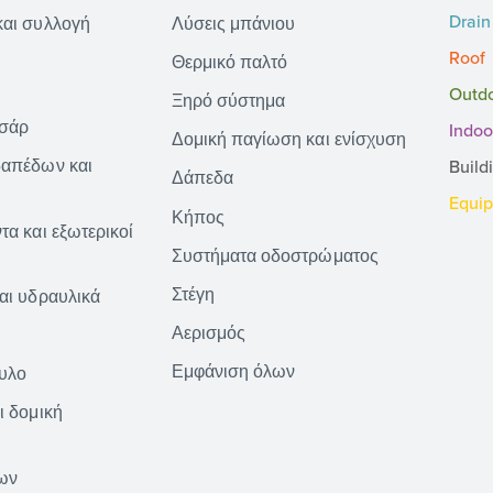
Drain
και συλλογή
Λύσεις μπάνιου
Roof
Θερμικό παλτό
Outd
Ξηρό σύστημα
νσάρ
Indoo
Δομική παγίωση και ενίσχυση
δαπέδων και
Build
Δάπεδα
Equi
Κήπος
τα και εξωτερικοί
Συστήματα οδοστρώματος
Στέγη
αι υδραυλικά
Αερισμός
Εμφάνιση όλων
τυλο
ι δομική
ων