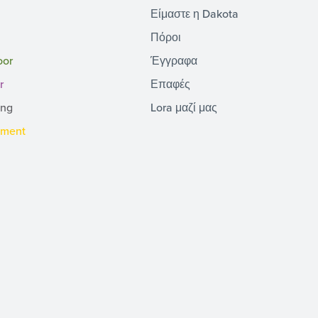
Είμαστε η Dakota
Πόροι
oor
Έγγραφα
r
Επαφές
ing
Lora μαζί μας
pment