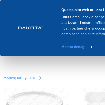
Προϊόντα
Συστήματα
Κατάλο
Questo sito web utilizza i
Utilizziamo i cookie per pe
analizzare il nostro traffic
Home
Proionta
Chartis
Iliko plirwseos gypsosanidon
nostri partner che si occup
combinarle con altre inform
ΥΛΙΚΌ ΠΛΉΡΩΣΗΣ 
Mostra dettagli
Αλλαγή κατηγορίας