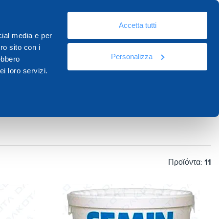
El
Accetta tutti
Πόροι
Τεκμηρίωση
Επικοινωνία
cial media e per
ro sito con i
Personalizza
rebbero
i loro servizi.
Προϊόντα:
11