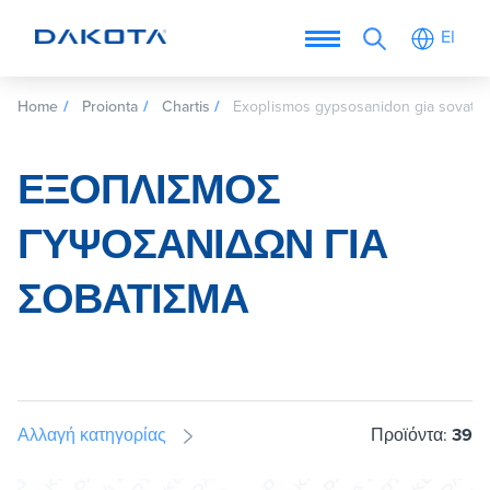
El
Home
Proionta
Chartis
Exoplismos gypsosanidon gia sovati
ΕΞΟΠΛΙΣΜΌΣ
ΓΥΨΟΣΑΝΊΔΩΝ ΓΙΑ
ΣΟΒΆΤΙΣΜΑ
Αλλαγή κατηγορίας
Προϊόντα:
39