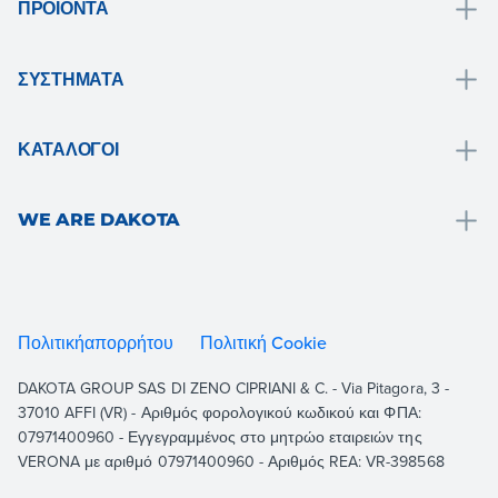
ΠΡΟΪΌΝΤΑ
Αποχέτευση και συλλογή νερού
ΣΥΣΤΉΜΑΤΑ
Μπάνιο
Λύσεις μπάνιου
Στέγη και μανσάρ
ΚΑΤΆΛΟΓΟΙ
Θερμικό παλτό
Επενδύσεις δαπέδων και τοίχων
Drain
Ξηρό σύστημα
Κήπος, βεράντα και εξωτερικοί χώροι
WE ARE DAKOTA
Roof
Δομική παγίωση και ενίσχυση
Εξαερισμός και υδραυλικά
Outdoor
Είμαστε η Dakota
Δάπεδα
Χαρτης
Indoor
Πόροι
Κήπος
Θερμικο μαντυλο
Building
Έγγραφα
Πολιτικήαπορρήτου
Πολιτική Cookie
Συστήματα οδοστρώματος
Εξυγίανση και δομική ενίσχυση
Equipment
Επαφές
DAKOTA GROUP SAS DI ZENO CIPRIANI & C. - Via Pitagora, 3 -
Στέγη
Εμφάνιση όλων
Lora μαζί μας
37010 AFFI (VR) - Αριθμός φορολογικού κωδικού και ΦΠΑ:
Αερισμός
07971400960 - Εγγεγραμμένος στο μητρώο εταιρειών της
VERONA με αριθμό 07971400960 - Αριθμός REA: VR-398568
Εμφάνιση όλων