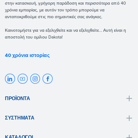
στην κατασκευή, γρήγορη παράδοση και περισσότερα από 40
χρόνια εμπειρίας, με αυτόν τον τρόπο μπορούμε να
ανταποκριθούμε στις πιο σημαντικές σας ανάγκες.
Καινοτομήστε για να εξελιχθείτε και να εξελιχθείτε... Αυτή είναι η
αποστολή του ομίλου Dakota!
40 χρόνια ιστορίας
ΠΡΟΪΌΝΤΑ
Αποχέτευση και συλλογή νερού
ΣΥΣΤΉΜΑΤΑ
Μπάνιο
Λύσεις μπάνιου
Στέγη και μανσάρ
ΚΑΤΆΛΟΓΟΙ