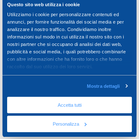
Questo sito web utilizza i cookie
Σκόνη γυψοσανίδων Ce 78
Perfect Joint Ce 78 - Paste
Utilizziamo i cookie per personalizzare contenuti ed
Lent 25 Kg
Putty - 5 kg
annunci, per fornire funzionalità dei social media e per
analizzare il nostro traffico. Condividiamo inoltre
informazioni sul modo in cui utilizza il nostro sito con i
nostri partner che si occupano di analisi dei dati web,
pubblicità e social media, i quali potrebbero combinarle
con altre informazioni che ha fornito loro o che hanno
raccolto dal suo utilizzo dei loro servizi.
Mostra dettagli
Accetta tutti
Putty Paste 2 σε 1
Personalizza