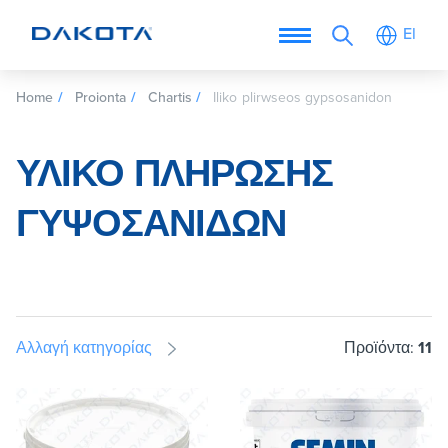
El
Home
Proionta
Chartis
Iliko plirwseos gypsosanidon
ΥΛΙΚΌ ΠΛΉΡΩΣΗΣ
ΓΥΨΟΣΑΝΊΔΩΝ
Αλλαγή κατηγορίας
Προϊόντα:
11