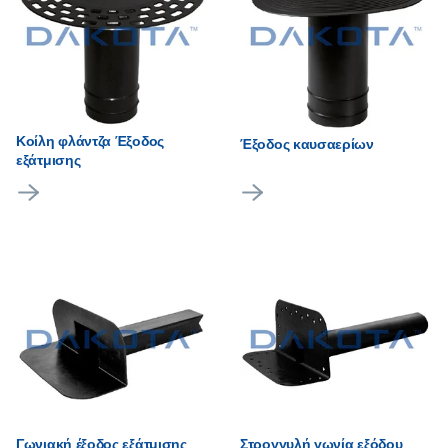
Κοίλη φλάντζα Έξοδος
Έξοδος καυσαερίων
εξάτμισης
Γωνιακή έξοδος εξάτμισης
Στρογγυλή γωνία εξόδου