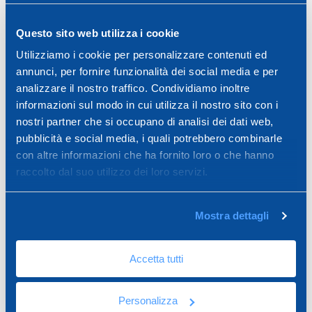
Marmogress Κλειστή
Marmogress Open Drain
αποστράγγιση
Questo sito web utilizza i cookie
Utilizziamo i cookie per personalizzare contenuti ed
annunci, per fornire funzionalità dei social media e per
analizzare il nostro traffico. Condividiamo inoltre
informazioni sul modo in cui utilizza il nostro sito con i
nostri partner che si occupano di analisi dei dati web,
pubblicità e social media, i quali potrebbero combinarle
con altre informazioni che ha fornito loro o che hanno
raccolto dal suo utilizzo dei loro servizi.
Mostra dettagli
Κανάλι αποστράγγισης
Κανάλι αποστράγγισης
Pegasus Plus One S
Pegasus Plus 130 x 75
Accetta tutti
Personalizza