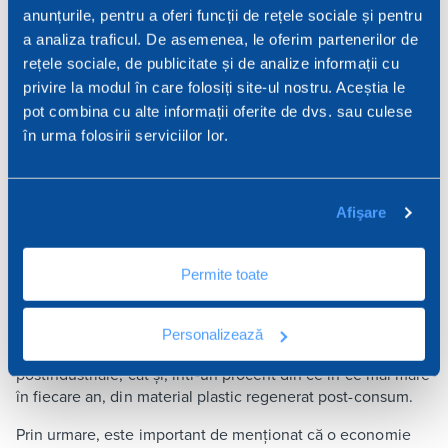
anunțurile, pentru a oferi funcții de rețele sociale și pentru
a analiza traficul. De asemenea, le oferim partenerilor de
rețele sociale, de publicitate și de analize informații cu
privire la modul în care folosiți site-ul nostru. Aceștia le
pot combina cu alte informații oferite de dvs. sau culese
Reciclarea este doar o parte a
în urma folosirii serviciilor lor.
cercului
Afişare
Dakota se angajează să folosească din ce în ce mai
puțini polimeri plastici virgini, decuplând-se astfel de
modelul tradițional de producție, dând din ce în ce mai
Permite toate
multa atentie cercetarii materiilor preime reciclate în
amonte de lanțul său de producție.
Personalizează
Aceste materii prime reciclate provin, atât din deșeuri
postindustriale, cât și, într-un procent din ce în ce mai mare
în fiecare an, din material plastic regenerat post-consum.
Prin urmare, este important de menționat că o economie