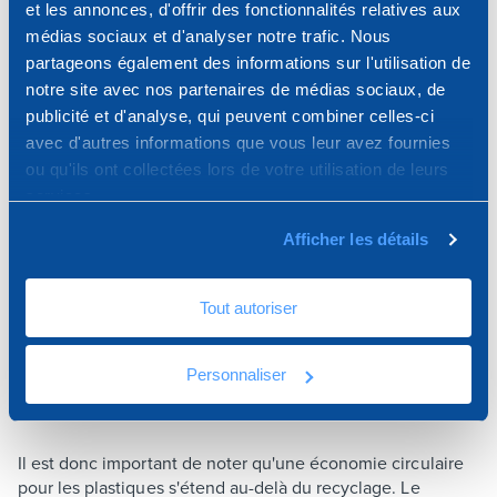
et les annonces, d'offrir des fonctionnalités relatives aux
médias sociaux et d'analyser notre trafic. Nous
partageons également des informations sur l'utilisation de
notre site avec nos partenaires de médias sociaux, de
publicité et d'analyse, qui peuvent combiner celles-ci
Le recyclage: une partie d'un
avec d'autres informations que vous leur avez fournies
cercle plus large
ou qu'ils ont collectées lors de votre utilisation de leurs
services.
Dakota s'engage à réduire son utilisation de plastiques
Afficher les détails
vierges, à s'éloigner d'un modèle de production
"traditionnel" et à introduire des techniques innovantes
Tout autoriser
et durables.
Les matériaux régénérés proviennent principalement de
Personnaliser
déchets industriels et, de plus en plus, de plastiques post-
consommation.
Il est donc important de noter qu'une économie circulaire
pour les plastiques s'étend au-delà du recyclage. Le