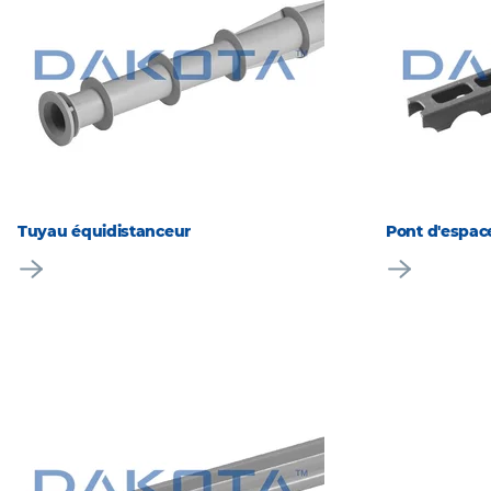
Tuyau équidistanceur
Pont d'espa