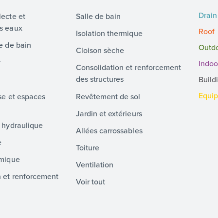
Drain
lecte et
Salle de bain
es eaux
Roof
Isolation thermique
le de bain
Outd
Cloison sèche
r
Indoo
Consolidation et renforcement
des structures
Build
Equi
sse et espaces
Revêtement de sol
Jardin et extérieurs
t hydraulique
Allées carrossables
e
Toiture
rmique
Ventilation
n et renforcement
Voir tout