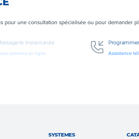
CE
s pour une consultation spécialisée ou pour demander plus
essagerie Instantanée
Programmer
ous sommes en ligne
Assistance té
SYSTEMES
CAT