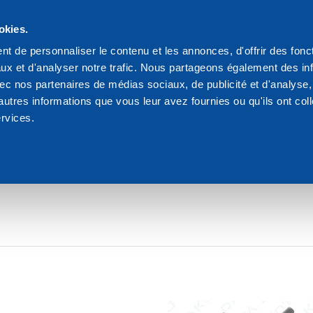
s
okies.
We are Dakota
Res
t de personnaliser le contenu et les annonces, d'offrir des fonct
ux et d'analyser notre trafic. Nous partageons également des in
ur coffrage beton
 avec nos partenaires de médias sociaux, de publicité et d'analyse
autres informations que vous leur avez fournies ou qu'ils ont col
ervices.
UR COFFRAGE