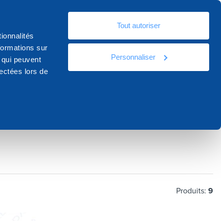
Fr
Tout autoriser
ources
Documentation
Contact
ionnalités
formations sur
Personnaliser
, qui peuvent
lectées lors de
Produits:
9