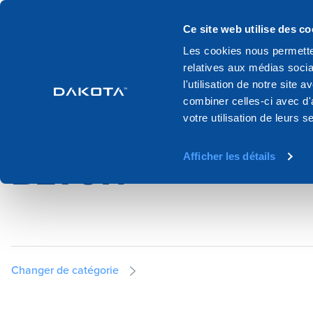
Produits
Systemes
Catalogue
Ce site web utilise des co
Les cookies nous permetten
relatives aux médias socia
Home
Production
Construction et etancheite
Accessoires po
l'utilisation de notre site
combiner celles-ci avec d'
votre utilisation de leurs s
ACCESSOIRES PO
Afficher les détails
BÉTON
Changer de catégorie