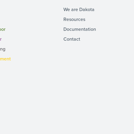
We are Dakota
Resources
oor
Documentation
r
Contact
ing
pment