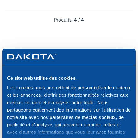
Produits:
4
/
4
DAKOTA, À VOTRE SERVICE
Ce site web utilise des cookies.
Choisissez le canal que vous préférez et contactez-
Les cookies nous permettent de personnaliser le contenu
nous pour une consultation spécialisée ou pour
et les annonces, d'offrir des fonctionnalités relatives aux
demander plus d'informations sur nos produits et
médias sociaux et d'analyser notre trafic. Nous
services.
partageons également des informations sur l'utilisation de
notre site avec nos partenaires de médias sociaux, de
publicité et d'analyse, qui peuvent combiner celles-ci
Demande d'Informations
avec d'autres informations que vous leur avez fournies
Écrivez-nous