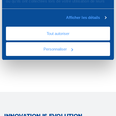
ou qu'ils ont collectées lors de votre utilisation de leurs
services.
Afficher les détails
Messagerie Instantanée
Nous sommes en ligne
Tout autoriser
Programmer un Appel
Personnaliser
Assistance téléphonique
INNOVATION IS EVOLUTION