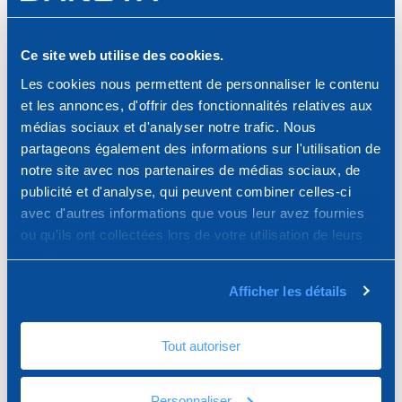
Profilé de Finition
Profilé de Finition
Carrelage Jolly en Alu
Carrelage Jolly Plus en Alu
Ce site web utilise des cookies.
Anodisé Sat
Anodisé Sat
Les cookies nous permettent de personnaliser le contenu
et les annonces, d'offrir des fonctionnalités relatives aux
médias sociaux et d'analyser notre trafic. Nous
partageons également des informations sur l'utilisation de
notre site avec nos partenaires de médias sociaux, de
publicité et d'analyse, qui peuvent combiner celles-ci
avec d'autres informations que vous leur avez fournies
ou qu'ils ont collectées lors de votre utilisation de leurs
services.
Afficher les détails
Profilé de Finition
Profilé de Finition
Carrelage Jolly en Alu
Carrelage Jolly Plus en Alu
Tout autoriser
Anodisé Brill
Anodisé Brill
Personnaliser