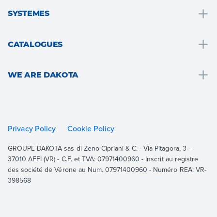
Drainage, collecte et traitement des eaux
SYSTEMES
Solutions salle de bain
Salle de bain
Toit et grenier
CATALOGUES
Isolation thermique
Sols et murs
Drain
Cloison sèche
Jardin, terrasse et espaces extérieurs
WE ARE DAKOTA
Roof
Consolidation et renforcement des structures
Ventilation et hydraulique
Outdoor
We are Dakota
Revêtement de sol
Cloison sèche
Indoor
Resources
Jardin et extérieurs
Isolation thermique
Building
Documentation
Privacy Policy
Cookie Policy
Allées carrossables
Consolidation et renforcement structurel
Equipment
Contact
GROUPE DAKOTA sas di Zeno Cipriani & C. - Via Pitagora, 3 -
Toiture
Voir tout
37010 AFFI (VR) - C.F. et TVA: 07971400960 - Inscrit au registre
Ventilation
des société de Vérone au Num. 07971400960 - Numéro REA: VR-
398568
Voir tout