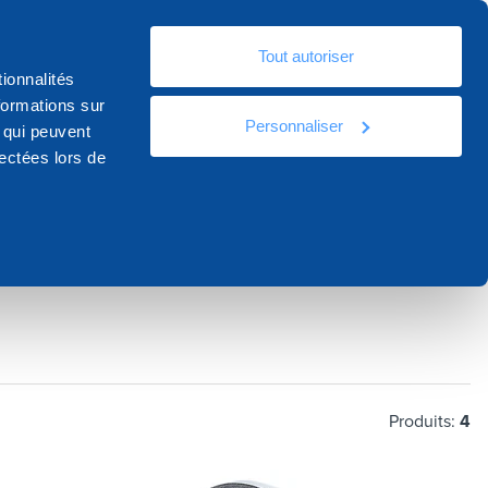
Fr
Tout autoriser
ources
Documentation
Contact
ionnalités
formations sur
Personnaliser
, qui peuvent
lectées lors de
Produits:
4