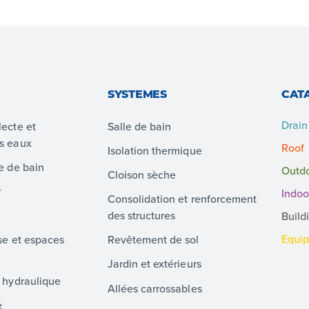
SYSTEMES
CAT
Drain
lecte et
Salle de bain
es eaux
Roof
Isolation thermique
le de bain
Outd
Cloison sèche
r
Indoo
Consolidation et renforcement
des structures
Build
Equi
sse et espaces
Revêtement de sol
Jardin et extérieurs
t hydraulique
Allées carrossables
e