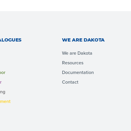
ALOGUES
WE ARE DAKOTA
We are Dakota
Resources
oor
Documentation
r
Contact
ing
pment