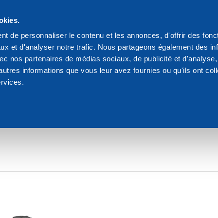
s
okies.
We are Dakota
Res
t de personnaliser le contenu et les annonces, d'offrir des fonct
ux et d'analyser notre trafic. Nous partageons également des in
 d etancheite
 avec nos partenaires de médias sociaux, de publicité et d'analyse
autres informations que vous leur avez fournies ou qu'ils ont col
ervices.
MENTS