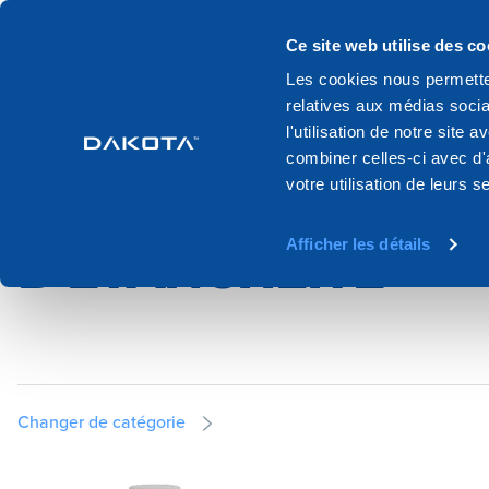
Produits
Systemes
Catalogue
Ce site web utilise des co
Les cookies nous permetten
relatives aux médias socia
Home
Production
Isolation thermique
Mousses et elements
l'utilisation de notre site
combiner celles-ci avec d'
votre utilisation de leurs s
MOUSSES ET ÉLÉ
Afficher les détails
D'ÉTANCHÉITÉ
Changer de catégorie