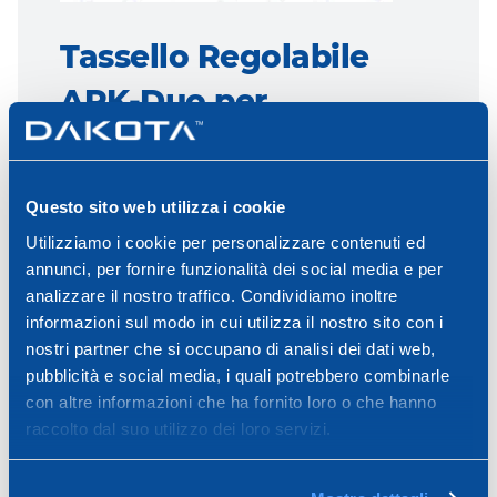
Tassello Regolabile
ARK-Duo per
Controparete interna
Questo sito web utilizza i cookie
Il tassello regolabile Ark-Duo è un prodotto
telescopico da interno con misura da 80 a 140
Utilizziamo i cookie per personalizzare contenuti ed
mm che facilita e velocizza l'installazione e il
annunci, per fornire funzionalità dei social media e per
fissaggio di isolanti e ...
analizzare il nostro traffico. Condividiamo inoltre
informazioni sul modo in cui utilizza il nostro sito con i
nostri partner che si occupano di analisi dei dati web,
Per maggiori dettagli vai alla scheda prodotto
pubblicità e social media, i quali potrebbero combinarle
con altre informazioni che ha fornito loro o che hanno
Vai a scheda prodotto
raccolto dal suo utilizzo dei loro servizi.
ARTICOLI: