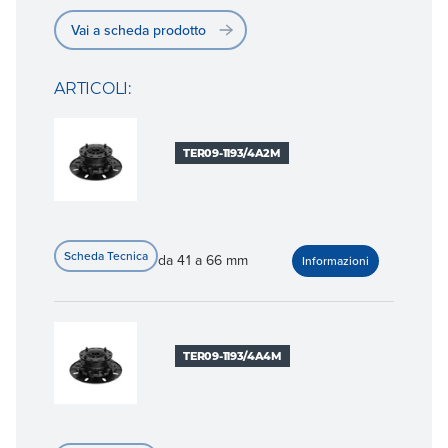
Vai a scheda prodotto
ARTICOLI:
TER09-1193/4A2M
da 41 a 66 mm
TER09-1193/4A4M