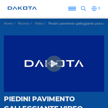
It
Home
Risorse
Video
Piedini pavimento galleggiante posa ark
PIEDINI PAVIMENTO