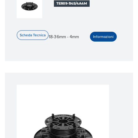
TER09-1145/4A4M
18-36mm - 4mm