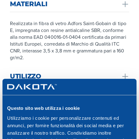
MATERIALI
Realizzata in fibra di vetro Adfors Saint-Gobain di tipo
E, impregnata con resine antialcaline SBR, conforme
alla norma EAD 040016-01-0404 certificata da primari
Istituti Europei, corredata di Marchio di Qualità ITC
CNR, interasse 3,5 x 3,8 mm e grammatura pari a 160
gr/m2.
UTILIZZO
ARTICOLI
Utilizzata nei sistemi termoisolanti a cappotto, ETICS,
come armatura dello strato rasante al fine di assorbire
Questo sito web utilizza i cookie
e distribuire uniformemente le sollecitazioni
Espandi Visualizzazione
meccaniche a cui può essere soggetto il sistema
Utilizziamo i cookie per personalizzare contenuti ed
(movimenti di assestamento, fenomeni di ritiro,
annunci, per fornire funzionalità dei social media e per
escursioni termiche, agenti esterni) evitando così la
analizzare il nostro traffico. Condividiamo inoltre
formazione di fessurazioni in facciata.
RET01-1173DK