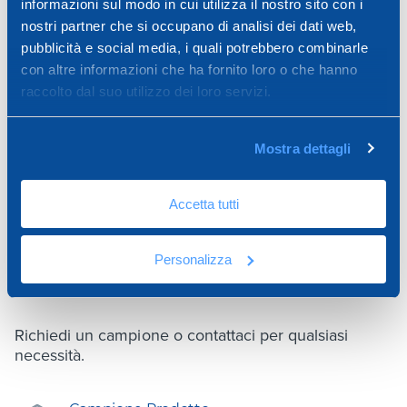
informazioni sul modo in cui utilizza il nostro sito con i
nostri partner che si occupano di analisi dei dati web,
Rete per Cappotto Gold-Net
pubblicità e social media, i quali potrebbero combinarle
con altre informazioni che ha fornito loro o che hanno
raccolto dal suo utilizzo dei loro servizi.
1,10 x 50 m
Mostra dettagli
HAI BISOGNO DI
Accetta tutti
ASSISTENZA SUL
Personalizza
PRODOTTO?
Richiedi un campione o contattaci per qualsiasi
necessità.