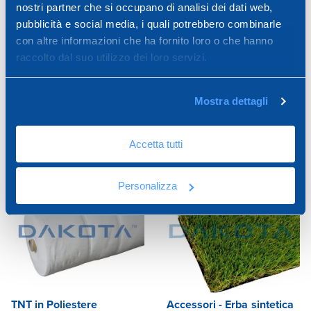
nostri partner che si occupano di analisi dei dati web,
pubblicità e social media, i quali potrebbero combinarle
con altre informazioni che ha fornito loro o che hanno
2,0 x 12,5 m -
raccolto dal suo utilizzo dei loro servizi.
h45 mm
Mostra dettagli
ACCESSORI
Accetta tutti
Personalizza
TNT in Poliestere
Accessori - Erba sintetica