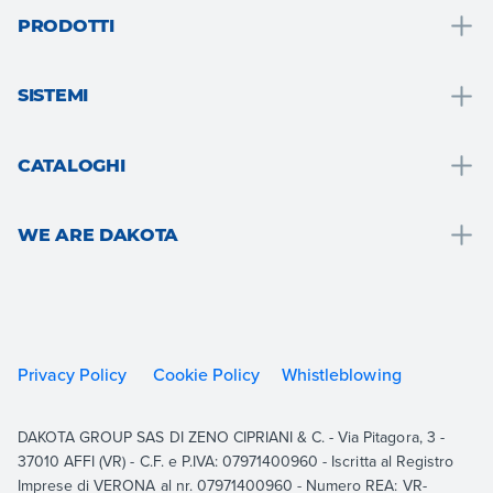
PRODOTTI
Drenaggio e raccolta acque
SISTEMI
Bagno
Soluzioni bagno
Tetto e mansarda
CATALOGHI
Cappotto termico
Pavimenti e rivestimenti
Drain
Sistema a secco
Giardino, terrazzo e aree esterne
WE ARE DAKOTA
Roof
Consolidamento e rinforzo strutturale
Aerazione e idraulica
Outdoor
We are Dakota
Pavimentazioni
Cartongesso
Indoor
Risorse
Garden
Cappotto termico
Building
Documentazione
Sistemi carrabili
Consolidamento e rinforzo strutturale
Privacy Policy
Cookie Policy
Whistleblowing
Equipment
Contatti
Tetto
Visualizza Tutti
Academy
DAKOTA GROUP SAS DI ZENO CIPRIANI & C. - Via Pitagora, 3 -
Aerazione
Lavora con noi
37010 AFFI (VR) - C.F. e P.IVA: 07971400960 - Iscritta al Registro
Visualizza Tutti
Imprese di VERONA al nr. 07971400960 - Numero REA: VR-