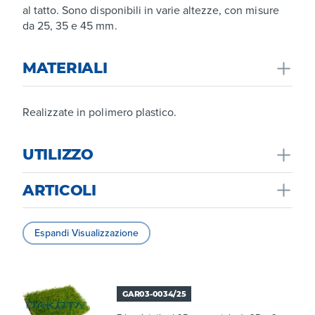
al tatto. Sono disponibili in varie altezze, con misure
da 25, 35 e 45 mm.
MATERIALI
Realizzate in polimero plastico.
UTILIZZO
ARTICOLI
Studiato per un utilizzo sia indoor sia in aree esterne.
Eccellente soluzione per finitura di bordi piscina, per
allestire un area esterna particolare come aree bimbi
Espandi Visualizzazione
(non attirano insetti e zanzare e non favoriscono
allergie), zone relax, patii o per rinnovare una terrazza
o un balcone.
GAR03-0034/25