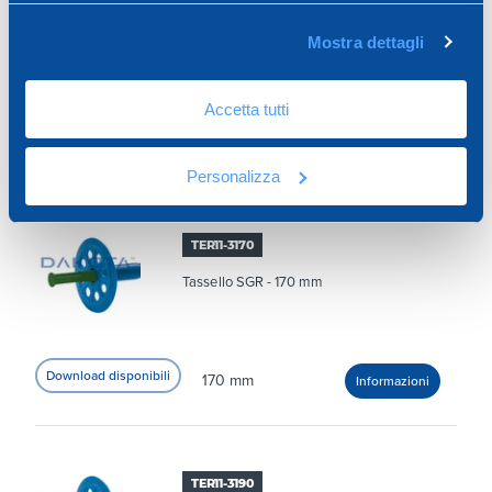
TER11-3150
Mostra dettagli
Tassello SGR - 150 mm
Accetta tutti
150 mm
Personalizza
TER11-3170
Tassello SGR - 170 mm
170 mm
TER11-3190