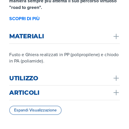
maniera sempre più attenta il suo percorso virtuoso
"road to green".
SCOPRI DI PIÙ
MATERIALI
Fusto e Ghiera realizzati in PP (polipropilene) e chiodo
in PA (poliamide).
UTILIZZO
ARTICOLI
Utilizzato per l’ancoraggio meccanico dei pannelli
isolanti e in lana minerale e per i principali tipi di
muratura, supportandone il carico e la sollecitazione di
Espandi Visualizzazione
trazione “a strappo”. Il chiodo premontato facilita e
velocizza notevolmentela messa in opera dei tasselli
con evidente risparmio nei tempi di posa.