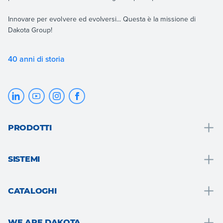
Innovare per evolvere ed evolversi... Questa è la missione di
Dakota Group!
40 anni di storia
PRODOTTI
Drenaggio e raccolta acque
SISTEMI
Bagno
Soluzioni bagno
Tetto e mansarda
CATALOGHI
Cappotto termico
Pavimenti e rivestimenti
Drain
Sistema a secco
Giardino, terrazzo e aree esterne
WE ARE DAKOTA