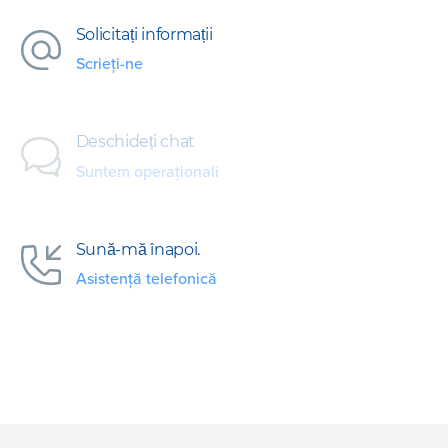
Solicitați informații
Scrieți-ne
Deschideți chat
Suntem operaționali
Sună-mă înapoi.
Asistență telefonică