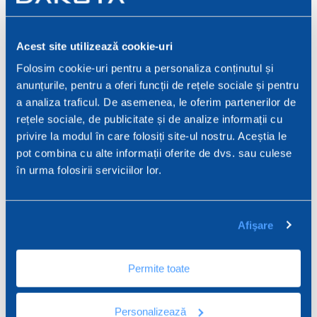
Suport ortogonal pentru
Suspensie de primăvară
plăci de ipsos pentru
pentru profilul plafonului
profilul plafonului cu
din gips-carton 27/60 mm
Acest site utilizează cookie-uri
grinzi duble 27/60
Folosim cookie-uri pentru a personaliza conținutul și
anunțurile, pentru a oferi funcții de rețele sociale și pentru
a analiza traficul. De asemenea, le oferim partenerilor de
rețele sociale, de publicitate și de analize informații cu
privire la modul în care folosiți site-ul nostru. Aceștia le
pot combina cu alte informații oferite de dvs. sau culese
în urma folosirii serviciilor lor.
Afişare
Racord imbinare ø 6 cu
Racord imbinare ø 6 de 50
gaura filetata de 50
Permite toate
Personalizează