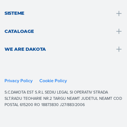
Drenare și recoltarea apei
SISTEME
Solutii pentru bai
Solutii pentru bai
Acoperis si mansarda
CATALOAGE
Izolatie termica
Pardosele si placari
Drain
Placari gips-carton
Gradina, teresa si zone exterioare
WE ARE DAKOTA
Roof
Consolidarea și consolidarea structurală
Ventilație și hidraulică
Outdoor
We are Dakota
Pardoseli
Gips-carton
Indoor
Resurse
Gradina
Izolatie termica
Building
Documentație
Privacy Policy
Cookie Policy
Sisteme drive-on
Consolidare și întărire structurală
Equipment
Contactați
S.C.DAKOTA EST S.R.L SEDIU LEGAL SI OPERATIV STRADA
Acoperis
Arată tot
Lucrați cu noi
SLT.RADU TEOHARIE NR.2 TARGU NEAMT JUDETUL NEAMT COD
Aerare
POSTAL 615200 RO 18873830 J27/883/2006
Arată tot