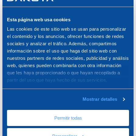
Colgador ortogonal de
Colgador de muelle para
placas de yeso laminado
perfil de techo de cartón-
para techos de doble viga
yeso 27/60 mm
Esta página web usa cookies
Perfil 27/60
Las cookies de este sitio web se usan para personalizar
el contenido y los anuncios, ofrecer funciones de redes
sociales y analizar el tráfico. Además, compartimos
información sobre el uso que haga del sitio web con
nuestros partners de redes sociales, publicidad y análisis
web, quienes pueden combinarla con otra información
que les haya proporcionado o que hayan recopilado a
partir del uso que haya hecho de sus servicios.
Mostrar detalles
GANCHO Y RIDER Ø 6
GANCHO Y JINETE Ø 6
DESDE 50
AGUJERO ROSCADO 50
Permitir todas