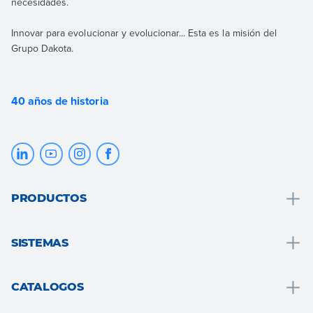
necesidades.
Innovar para evolucionar y evolucionar... Esta es la misión del
Grupo Dakota.
40 años de historia
PRODUCTOS
Drenaje y recogida de agua
SISTEMAS
Soluciones para baños
Soluciones para baños
Tejado
CATALOGOS
Sistema s.a.t.e.
Pavimentos y revestimientos