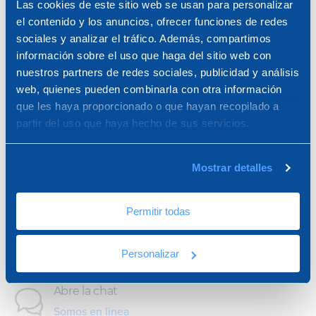
Las cookies de este sitio web se usan para personalizar
el contenido y los anuncios, ofrecer funciones de redes
sociales y analizar el tráfico. Además, compartimos
información sobre el uso que haga del sitio web con
ESTAMOS A TU
nuestros partners de redes sociales, publicidad y análisis
web, quienes pueden combinarla con otra información
DISPOSICIÓN
que les haya proporcionado o que hayan recopilado a
partir del uso que haya hecho de sus servicios.
Elige la manera que prefieras para contactarnos
sobre algún tema en concreto o bien para pedir
Mostrar detalles
informaciones sobre productos y servicios.
Permitir todas
Pide informaciones
Escríbenos
Personalizar
Abre la chat
Somos en linea