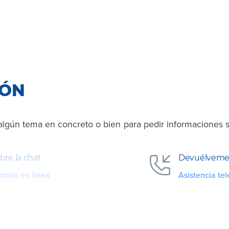
IÓN
algún tema en concreto o bien para pedir informaciones s
bre la chat
Devuélveme 
omos en linea
Asistencia tel