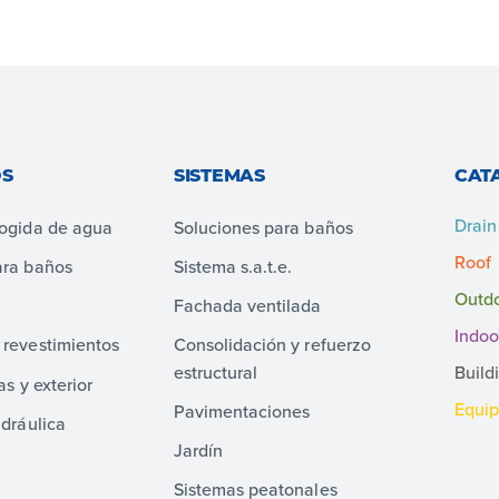
S
SISTEMAS
CAT
Drain
cogida de agua
Soluciones para baños
Roof
ara baños
Sistema s.a.t.e.
Outd
Fachada ventilada
Indoo
 revestimientos
Consolidación y refuerzo
estructural
Build
as y exterior
Equi
Pavimentaciones
idráulica
Jardín
Sistemas peatonales