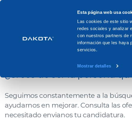
Productos
Sistemas
Catalogo
Esta página web usa cook
Las cookies de este sitio 
redes sociales y analizar 
Home
Trabaja con nosotros
con nuestros partners de r
información que les haya 
TRABAJA CON NO
servicios.
Mostrar detalles
¿Crees de ser la persona q
Seguimos constantemente a la búsqu
ayudarnos en mejorar. Consulta las ofert
necesitado envianos tu candidatura.