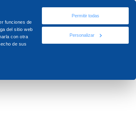
Es
Permitir todas
ursos
Documentación
Contactos
er funciones de
ga del sitio web
Personalizar
arla con otra
 hecho de sus