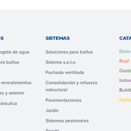
S
SISTEMAS
CAT
Drain
cogida de agua
Soluciones para baños
Roof
ara baños
Sistema s.a.t.e.
Outd
Fachada ventilada
Indoo
 revestimientos
Consolidación y refuerzo
estructural
Build
as y exterior
Equi
Pavimentaciones
idráulica
Jardín
Sistemas peatonales
Tejado