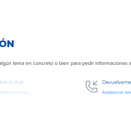
IÓN
algún tema en concreto o bien para pedir informaciones s
bre la chat
Devuélveme 
omos en linea
Asistencia tel