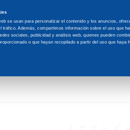
s
ies
We are Dakota
Rec
web se usan para personalizar el contenido y los anuncios, ofrec
el tráfico. Además, compartimos información sobre el uso que ha
flotante al aire libre
edes sociales, publicidad y análisis web, quienes pueden combin
proporcionado o que hayan recopilado a partir del uso que haya
OTANTE AL AIRE