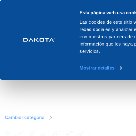
Productos
Sistemas
Catalogo
Esta página web usa cook
Las cookies de este sitio 
redes sociales y analizar 
Home
Productos
Pavimentos y revestimientos
Pies de suelo 
con nuestros partners de r
información que les haya 
servicios.
PIES DE SUELO FL
Mostrar detalles
LIBRE
Cambiar categoría