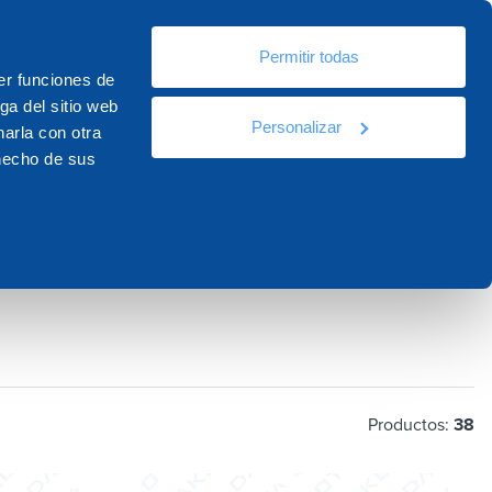
Es
Permitir todas
ursos
Documentación
Contactos
er funciones de
ga del sitio web
Personalizar
arla con otra
 hecho de sus
Productos:
38