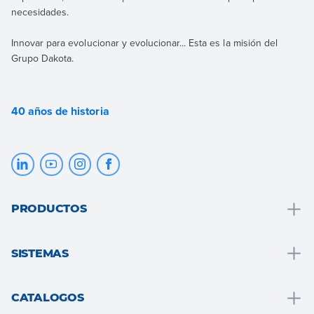
necesidades.
Innovar para evolucionar y evolucionar... Esta es la misión del
Grupo Dakota.
40 años de historia
PRODUCTOS
Drenaje y recogida de agua
SISTEMAS
Soluciones para baños
Soluciones para baños
Tejado
CATALOGOS
Sistema s.a.t.e.
Pavimentos y revestimientos