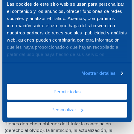
detallada sobre cómo hacerlo en la guía del usuario de su
Las cookies de este sitio web se usan para personalizar
navegador si prefiere hacerlo usted mismo. Para ver un
el contenido y los anuncios, ofrecer funciones de redes
resumen de cómo actuar para los navegadores más
sociales y analizar el tráfico. Además, compartimos
comunes, visite
www.cookiepedia.co.uk
.
información sobre el uso que haga del sitio web con
nuestros partners de redes sociales, publicidad y análisis
web, quienes pueden combinarla con otra información
Las empresas de publicidad también le permiten optar por
que les haya proporcionado o que hayan recopilado a
no recibir anuncios dirigidos si así lo desea. Esto no impide
partir del uso que haya hecho de sus servicios.
la instalación de cookies, pero impide el uso y la
recopilación de ciertos datos por parte de estas empresas
Mostrar detalles
Para más información y opciones de exclusión, visite
www.youronlinechoices.eu/
.
Permitir todas
Responsable del tratamiento: el Responsable del
tratamiento, de acuerdo con la Ley, es DAKOTA GROUP
SAS (Via Pitagora, 3 , 37010 Affi (VR); CIF: 07971400960)
Personalizar
en la persona de su representante legal pro tempore.
Tienes derecho a obtener del titular la cancelación
(derecho al olvido), la limitación, la actualización, la