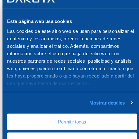
Sube tu CV (máximo 1MB)
*
Esta página web usa cookies
Las cookies de este sitio web se usan para personalizar el
Descríbete y cuéntanos por qué te gustaría trabajar con
contenido y los anuncios, ofrecer funciones de redes
nosotros
sociales y analizar el tráfico. Además, compartimos
información sobre el uso que haga del sitio web con
nuestros partners de redes sociales, publicidad y análisis
web, quienes pueden combinarla con otra información que
les haya proporcionado o que hayan recopilado a partir del
uso que haya hecho de sus servicios.
Dakota se compromete a proteger y respetar tu privacidad, y solo
usaremos tu información personal para administrar tu cuenta y
Mostrar detalles
proporcionar los productos y servicios que nos solicitaste. De vez en
cuando, nos gustaría ponernos en contacto contigo acerca de nuestros
productos y servicios, así como sobre otros contenidos que puedan
interesarte. Si aceptas que nos comuniquemos contigo para este fin,
Permitir todas
marca la casilla a continuación para indicar cómo deseas que nos
comuniquemos: