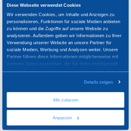
Produkte:
5
/
5
Diese Webseite verwendet Cookies
Wir verwenden Cookies, um Inhalte und Anzeigen zu
personalisieren, Funktionen für soziale Medien anbieten
zu können und die Zugriffe auf unsere Website zu
analysieren. Außerdem geben wir Informationen zu Ihrer
Verwendung unserer Website an unsere Partner für
WIR SIND FÜR SIE DA
soziale Medien, Werbung und Analysen weiter. Unsere
Partner führen diese Informationen möglicherweise mit
weiteren Daten zusammen, die Sie ihnen bereitgestellt
Wählen Sie den Kanal, den Sie bevorzugen, und
haben oder die sie im Rahmen Ihrer Nutzung der Dienste
nehmen Sie Kontakt mit uns auf, wenn Sie eine
gesammelt haben.
fachkundige Beratung wünschen oder Informationen
Details zeigen
über unsere Produkte und Dienstleistungen
anfordern möchten.
Alle zulassen
Informationen anfordern
Anpassen
Schreiben Sie uns