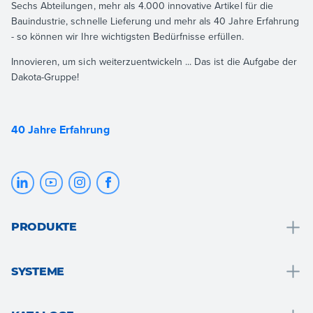
Sechs Abteilungen, mehr als 4.000 innovative Artikel für die
Bauindustrie, schnelle Lieferung und mehr als 40 Jahre Erfahrung
- so können wir Ihre wichtigsten Bedürfnisse erfüllen.
Innovieren, um sich weiterzuentwickeln ... Das ist die Aufgabe der
Dakota-Gruppe!
40 Jahre Erfahrung
PRODUKTE
Entwässerung und wassersammlung
SYSTEME
Badlösungen
Badelösungen
Dach und den dachstuhl