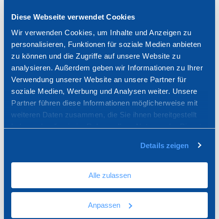
Netz Premium Net (150 gr.
1X1 Wandgeflecht
Diese Webseite verwendet Cookies
R117)
Wir verwenden Cookies, um Inhalte und Anzeigen zu
personalisieren, Funktionen für soziale Medien anbieten
zu können und die Zugriffe auf unsere Website zu
analysieren. Außerdem geben wir Informationen zu Ihrer
Verwendung unserer Website an unsere Partner für
soziale Medien, Werbung und Analysen weiter. Unsere
Partner führen diese Informationen möglicherweise mit
weiteren Daten zusammen, die Sie ihnen bereitgestellt
haben oder die sie im Rahmen Ihrer Nutzung der Dienste
gesammelt haben.
Details zeigen
Glaswolle-Netz für ETICS-
Wärmedämmung
Alle zulassen
selbstlöschend.
Anpassen