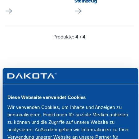
Steinzeug
Produkte:
4
/
4
WIR SIND FÜR SIE DA
Diese Webseite verwendet Cookies
Wählen Sie den Kanal, den Sie bevorzugen, und
Wir verwenden Cookies, um Inhalte und Anzeigen zu
nehmen Sie Kontakt mit uns auf, wenn Sie eine
personalisieren, Funktionen für soziale Medien anbieten
fachkundige Beratung wünschen oder Informationen
zu können und die Zugriffe auf unsere Website zu
über unsere Produkte und Dienstleistungen
analysieren. Außerdem geben wir Informationen zu Ihrer
anfordern möchten.
Verwendung unserer Website an unsere Partner für