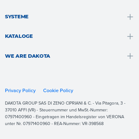
Entwässerung und wassersammlung
SYSTEME
Badlösungen
Badelösungen
Dach und den dachstuhl
KATALOGE
Wärmedämmung
Boden- und wandbeläge
Drain
Trockenbau-systeme
Garten, terrasse und aussenanlagen
WE ARE DAKOTA
Roof
Strukturelle konsolidierung und bewehrung
Belüftung und hydraulik
Outdoor
We are Dakota
Bodenbeläge
Gipskarton
Indoor
Ressourcen
Garten
Wärmedämmung
Building
Dokumentation
Privacy Policy
Cookie Policy
Befahrbaren system
Konsolidierung und strukturelle verstärkung
Equipment
Kontakt
DAKOTA GROUP SAS DI ZENO CIPRIANI & C. - Via Pitagora, 3 -
Dachsystem
Alle ansehen
37010 AFFI (VR) - Steuernummer und MwSt.-Nummer:
Haus lüftungssystem
07971400960 - Eingetragen im Handelsregister von VERONA
unter Nr. 07971400960 - REA-Nummer: VR-398568
Alle ansehen