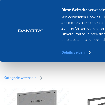
Produkte
Systeme
Kataloge
Diese Webseite verwende
Wir verwenden Cookies, um
anbieten zu können und di
Home
Produktion
Beluftung und hydraulik
Luke fur wand
zu Ihrer Verwendung unser
Unsere Partner führen die
bereitgestellt haben oder
LUKE FÜR WAND
Details zeigen
Kategorie wechseln