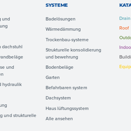
SYSTEME
KAT
Drain
g und
Badelösungen
lung
Roof
Wärmedämmung
Outd
Trockenbau-systeme
 dachstuhl
Indoo
Strukturelle konsolidierung
wandbeläge
und bewehrung
Build
Equi
sse und
Bodenbeläge
en
Garten
 hydraulik
Befahrbaren system
Dachsystem
ung
Haus lüftungssystem
g und strukturelle
Alle ansehen