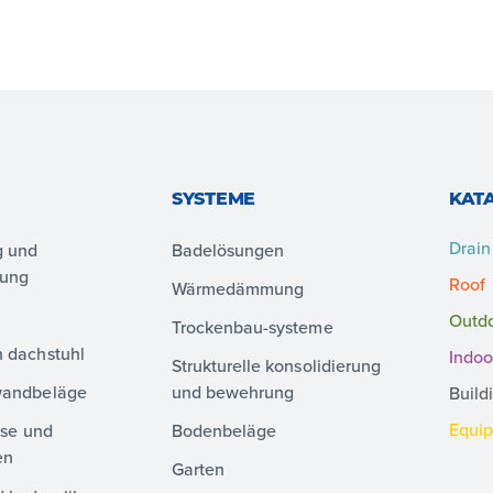
SYSTEME
KAT
Drain
g und
Badelösungen
lung
Roof
Wärmedämmung
Outd
Trockenbau-systeme
 dachstuhl
Indoo
Strukturelle konsolidierung
wandbeläge
und bewehrung
Build
Equi
sse und
Bodenbeläge
en
Garten