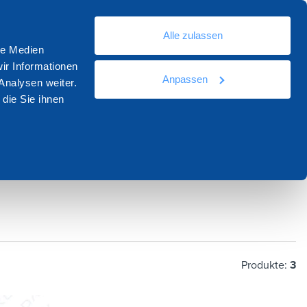
De
Alle zulassen
sourcen
Dokumentation
Kontakt
le Medien
ir Informationen
Anpassen
Analysen weiter.
die Sie ihnen
Produkte:
3