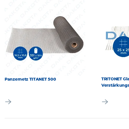
TRITONET Gla
Panzernetz TITANET 500
Verstärkungs