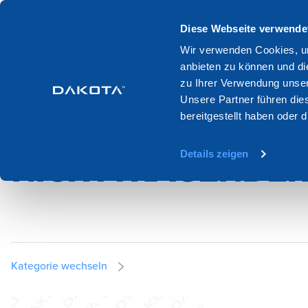
Produkte
Systeme
Kataloge
Diese Webseite verwende
Wir verwenden Cookies, um
anbieten zu können und di
Home
Produktion
Strukturelle verstarkung und mauerwerk
N
zu Ihrer Verwendung unser
Unsere Partner führen die
bereitgestellt haben oder
NETZE ZUR VERS
Details zeigen
NICHTTRAGENDER
Kategorie wechseln