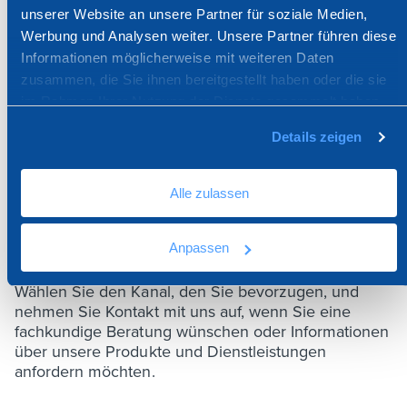
unserer Website an unsere Partner für soziale Medien,
Werbung und Analysen weiter. Unsere Partner führen diese
Informationen möglicherweise mit weiteren Daten
zusammen, die Sie ihnen bereitgestellt haben oder die sie
Produkte:
10
/
10
im Rahmen Ihrer Nutzung der Dienste gesammelt haben.
Details zeigen
Alle zulassen
WIR SIND FÜR SIE DA
Anpassen
Wählen Sie den Kanal, den Sie bevorzugen, und
nehmen Sie Kontakt mit uns auf, wenn Sie eine
fachkundige Beratung wünschen oder Informationen
über unsere Produkte und Dienstleistungen
anfordern möchten.