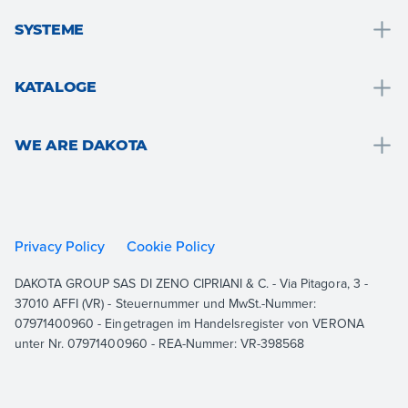
Entwässerung und wassersammlung
SYSTEME
Badlösungen
Badelösungen
Dach und den dachstuhl
KATALOGE
Wärmedämmung
Boden- und wandbeläge
Drain
Trockenbau-systeme
Garten, terrasse und aussenanlagen
WE ARE DAKOTA
Roof
Strukturelle konsolidierung und bewehrung
Belüftung und hydraulik
Outdoor
We are Dakota
Bodenbeläge
Gipskarton
Indoor
Ressourcen
Garten
Wärmedämmung
Building
Dokumentation
Privacy Policy
Cookie Policy
Befahrbaren system
Konsolidierung und strukturelle verstärkung
Equipment
Kontakt
DAKOTA GROUP SAS DI ZENO CIPRIANI & C. - Via Pitagora, 3 -
Dachsystem
Alle ansehen
37010 AFFI (VR) - Steuernummer und MwSt.-Nummer:
Haus lüftungssystem
07971400960 - Eingetragen im Handelsregister von VERONA
unter Nr. 07971400960 - REA-Nummer: VR-398568
Alle ansehen