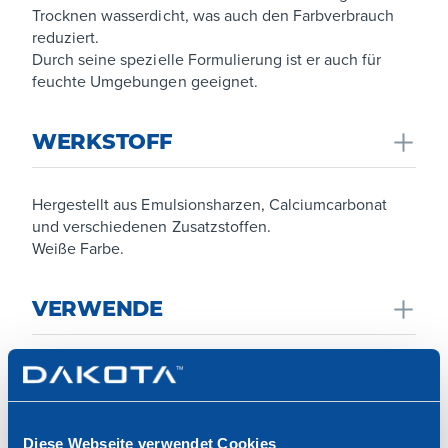
Trocknen wasserdicht, was auch den Farbverbrauch
reduziert.
Durch seine spezielle Formulierung ist er auch für
feuchte Umgebungen geeignet.
WERKSTOFF
Hergestellt aus Emulsionsharzen, Calciumcarbonat
und verschiedenen Zusatzstoffen.
Weiße Farbe.
VERWENDE
ARTIKEL
Innenwände und -decken, Gipskarton, Beton,
Zementputz, Gipsgrundierungen, Außenwände und
glatte Betonwände.
Anzeige erweitern
Diese Webseite verwendet Cookies