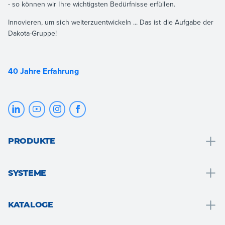
- so können wir Ihre wichtigsten Bedürfnisse erfüllen.
Innovieren, um sich weiterzuentwickeln ... Das ist die Aufgabe der
Dakota-Gruppe!
40 Jahre Erfahrung
PRODUKTE
Entwässerung und wassersammlung
SYSTEME
Badlösungen
Badelösungen
Dach und den dachstuhl
KATALOGE
Wärmedämmung
Boden- und wandbeläge