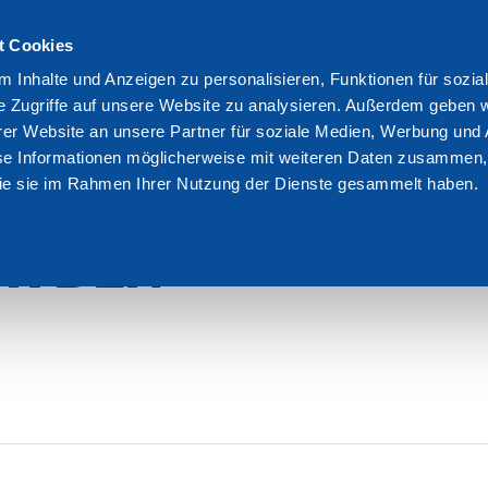
t Cookies
We are Dakota
Res
 Inhalte und Anzeigen zu personalisieren, Funktionen für sozia
e Zugriffe auf unsere Website zu analysieren. Außerdem geben w
tzen fur doppelboden fur den aussenbereich
er Website an unsere Partner für soziale Medien, Werbung und 
se Informationen möglicherweise mit weiteren Daten zusammen, 
 die sie im Rahmen Ihrer Nutzung der Dienste gesammelt haben.
ÜTZEN FÜR
R DEN