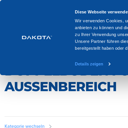
Produkte
Systeme
Kataloge
Diese Webseite verwende
Wir verwenden Cookies, um
anbieten zu können und di
Home
Produktion
Boden und wandbelage
Verstellbare stu
zu Ihrer Verwendung unser
Unsere Partner führen die
bereitgestellt haben oder
VERSTELLBARE ST
Details zeigen
DOPPELBÖDEN FÜ
AUSSENBEREICH
Kategorie wechseln