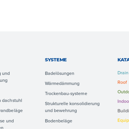
SYSTEME
KAT
Drain
g und
Badelösungen
lung
Roof
Wärmedämmung
Outd
Trockenbau-systeme
 dachstuhl
Indoo
Strukturelle konsolidierung
wandbeläge
und bewehrung
Build
Equi
sse und
Bodenbeläge
en